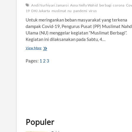
Andi Nurhiyari Jamaroi
Asna Nelly Wahid
berbagi
corona
Cov
19
DKI Jakarta
muslimat
nu
pandemi
virus
Untuk meringankan beban masyarakat yang terkena
dampak Covid-19, Pengurus Pusat (PP) Muslimat Nahd
Ulama (NU) menggelar kegiatan “Muslimat Berbagi”.
Kegiatan ini dilaksanakan pada Sabtu, 4…
View More
M
u
s
Pages:
1
2
3
l
i
m
a
t
B
e
r
b
a
g
Populer
i
d