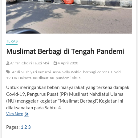
TERAS
Muslimat Berbagi di Tengah Pandemi
Arifah Choiri Fauzi MSi
4 April 2020
Andi Nurhiyari Jamaroi
Asna Nelly Wahid
berbagi
corona
Covid
19
DKI Jakarta
muslimat
nu
pandemi
virus
Untuk meringankan beban masyarakat yang terkena dampak
Covid-19, Pengurus Pusat (PP) Muslimat Nahdlatul Ulama
(NU) menggelar kegiatan “Muslimat Berbagi”. Kegiatan ini
dilaksanakan pada Sabtu, 4…
View More
M
u
s
Pages:
1
2
3
l
i