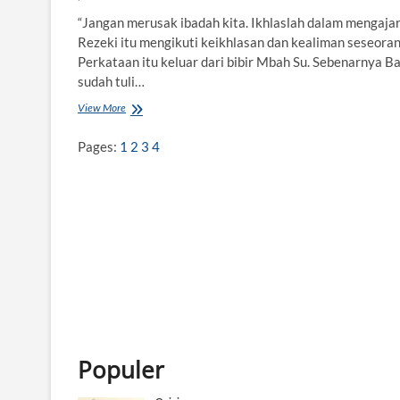
“Jangan merusak ibadah kita. Ikhlaslah dalam mengajar
Rezeki itu mengikuti keikhlasan dan kealiman seseoran
Perkataan itu keluar dari bibir Mbah Su. Sebenarnya B
sudah tuli…
View More
J
a
l
Pages:
1
2
3
4
a
n
B
a
g
u
s
Populer