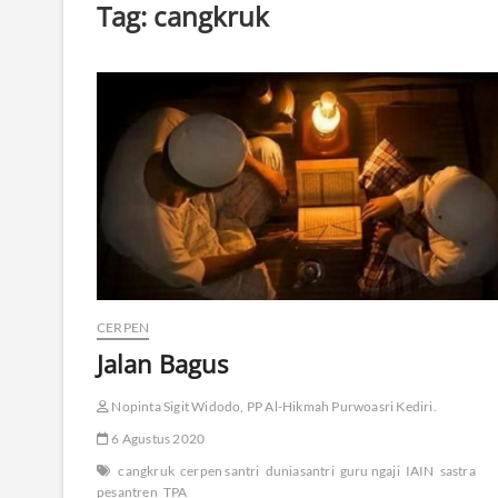
Tag:
cangkruk
CERPEN
Jalan Bagus
Nopinta Sigit Widodo, PP Al-Hikmah Purwoasri Kediri.
6 Agustus 2020
cangkruk
cerpen santri
duniasantri
guru ngaji
IAIN
sastra
pesantren
TPA