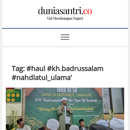
S
k
i
p
t
o
c
o
n
t
Tag:
#haul #kh.badrussalam
e
n
#nahdlatul_ulama’
t