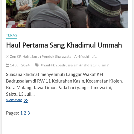
TERAS
Haul Pertama Sang Khadimul Ummah
Zen KR Halil, Santri Pondok Shalawatan Al-Mushthafa.
14 Juli 2024
#haul #kh.badrussalam #nahdlatul_ulama'
Suasana khidmat menyelimuti Langgar Wakaf KH
Badrussalam di RW 11 Kelurahan Kasin, Kecamatan Klojen,
Kota Malang, Jawa Timur. Pada hari yang istimewa ini,
Sabtu,13 Juli…
View More
H
a
u
Pages:
1
2
3
l
P
e
r