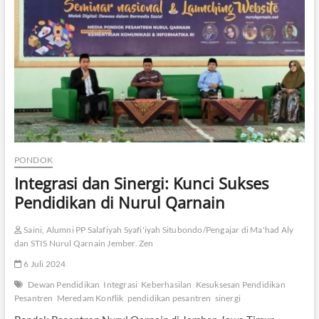
I
d
e
n
t
i
t
a
s
M
u
s
PONDOK
l
Integrasi dan Sinergi: Kunci Sukses
i
m
Pendidikan di Nurul Qarnain
d
i
Saini, Alumni PP Salafiyah Syafi'iyah Situbondo/Pengajar di Ma'had Aly
N
e
dan STIS Nurul Qarnain Jember. Zen
g
6 Juli 2024
a
r
Dewan Pendidikan
Integrasi
Keberhasilan
Kesuksesan Pendidikan
a
Pesantren
Meredam Konflik
pendidikan pesantren
sinergi
S