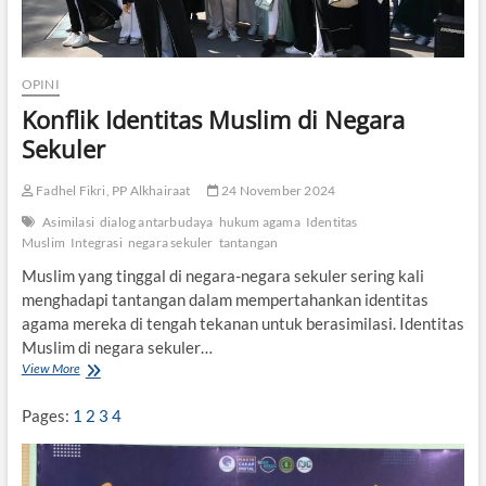
OPINI
Konflik Identitas Muslim di Negara
Sekuler
Fadhel Fikri, PP Alkhairaat
24 November 2024
Asimilasi
dialog antarbudaya
hukum agama
Identitas
Muslim
Integrasi
negara sekuler
tantangan
Muslim yang tinggal di negara-negara sekuler sering kali
menghadapi tantangan dalam mempertahankan identitas
agama mereka di tengah tekanan untuk berasimilasi. Identitas
Muslim di negara sekuler…
View More
K
o
n
Pages:
1
2
3
4
f
l
i
k