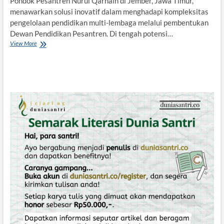
Pondok Pesantren Nurul Qarnain di Jember, Jawa Timur,
e
k
menawarkan solusi inovatif dalam menghadapi kompleksitas
u
pengelolaan pendidikan multi-lembaga melalui pembentukan
l
Dewan Pendidikan Pesantren. Di tengah potensi…
e
View More
I
r
n
t
e
g
r
a
s
i
d
a
n
S
i
n
e
r
g
i
:
K