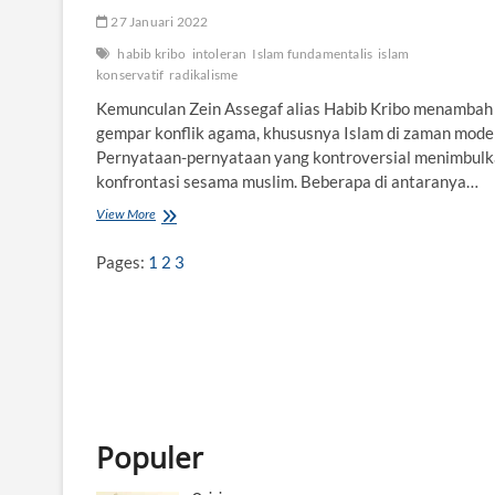
27 Januari 2022
habib kribo
intoleran
Islam fundamentalis
islam
konservatif
radikalisme
Kemunculan Zein Assegaf alias Habib Kribo menambah
gempar konflik agama, khususnya Islam di zaman mode
Pernyataan-pernyataan yang kontroversial menimbul
konfrontasi sesama muslim. Beberapa di antaranya…
View More
H
a
b
Pages:
1
2
3
i
b
K
r
i
b
o
d
a
Populer
n
K
r