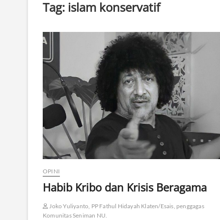
Tag:
islam konservatif
OPINI
Habib Kribo dan Krisis Beragama
Joko Yuliyanto, PP Fathul Hidayah Klaten/Esais, penggagas
Komunitas Seniman NU.