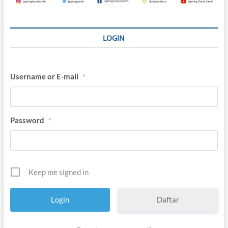
i
D
i
g
LOGIN
i
t
a
l
Username or E-mail
*
Password
*
Keep me signed in
Daftar