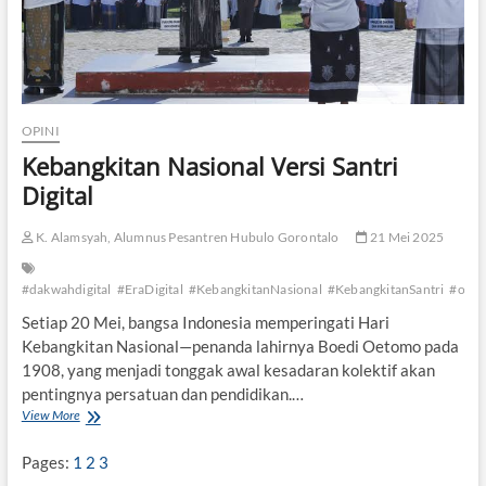
OPINI
Kebangkitan Nasional Versi Santri
Digital
K. Alamsyah, Alumnus Pesantren Hubulo Gorontalo
21 Mei 2025
#dakwahdigital
#EraDigital
#KebangkitanNasional
#KebangkitanSantri
#opini
Setiap 20 Mei, bangsa Indonesia memperingati Hari
Kebangkitan Nasional—penanda lahirnya Boedi Oetomo pada
1908, yang menjadi tonggak awal kesadaran kolektif akan
pentingnya persatuan dan pendidikan.…
View More
K
e
b
Pages:
1
2
3
a