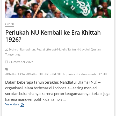
OPINI
Perlukah NU Kembali ke Era Khittah
1926?
Syahrul Ramadhan, Pegiat Literasi/Majelis Ta'lim Hidayatul Qur'an
Tangerang.
7 Desember 2025
#Khittah1926
#KhittahNU
#KonflikNU
#opinisantri
duniasantri
PBNU
Dalam beberapa tahun terakhir, Nahdlatul Ulama (NU)—
organisasi Islam terbesar di Indonesia—sering menjadi
sorotan bukan hanya karena peran keagamaannya, tetapi juga
karena manuver politik dan ambisi…
View More
P
e
r