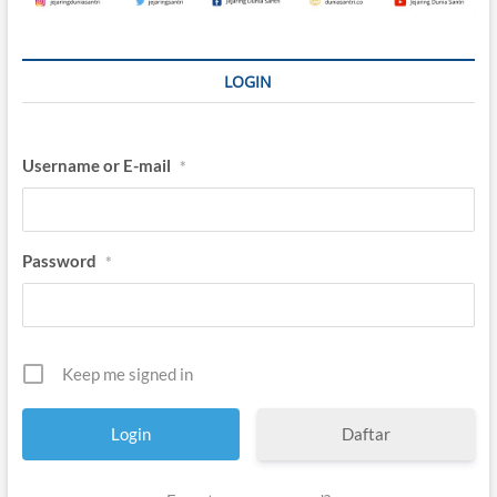
h
1
9
2
LOGIN
6
?
Username or E-mail
*
Password
*
Keep me signed in
Daftar