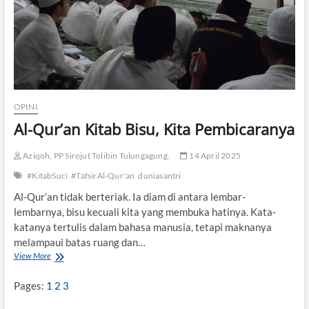
OPINI
Al-Qur’an Kitab Bisu, Kita Pembicaranya
Aziqoh, PP Sirojut Tolibin Tulungagung.
14 April 2025
#KitabSuci
#TafsirAl-Qur'an
duniasantri
Al-Qur’an tidak berteriak. Ia diam di antara lembar-
lembarnya, bisu kecuali kita yang membuka hatinya. Kata-
katanya tertulis dalam bahasa manusia, tetapi maknanya
melampaui batas ruang dan…
View More
A
l
-
Pages:
1
2
3
Q
u