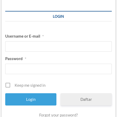
r
a
n
LOGIN
y
a
Username or E-mail
*
Password
*
Keep me signed in
Daftar
Forgot your password?