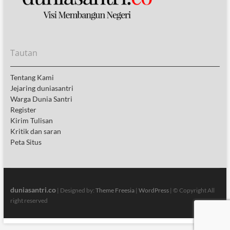
Tautan
Tentang Kami
Jejaring duniasantri
Warga Dunia Santri
Register
Kirim Tulisan
Kritik dan saran
Peta Situs
duniasantri.co
| Designed by:
Theme Freesia
|
WordPress
| © Copyright All
right reserved