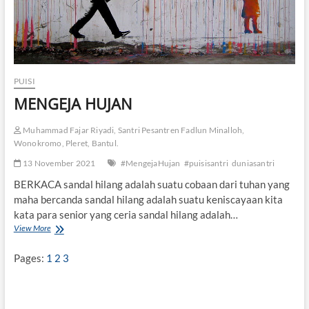
PUISI
MENGEJA HUJAN
Muhammad Fajar Riyadi, Santri Pesantren Fadlun Minalloh,
Wonokromo, Pleret, Bantul.
13 November 2021
#MengejaHujan
#puisisantri
duniasantri
BERKACA sandal hilang adalah suatu cobaan dari tuhan yang
maha bercanda sandal hilang adalah suatu keniscayaan kita
kata para senior yang ceria sandal hilang adalah…
View More
M
E
N
Pages:
1
2
3
G
E
J
A