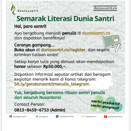
H
U
J
A
N