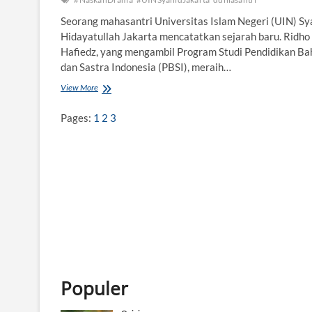
Seorang mahasantri Universitas Islam Negeri (UIN) Sya
Hidayatullah Jakarta mencatatkan sejarah baru. Ridho
Hafiedz, yang mengambil Program Studi Pendidikan Ba
dan Sastra Indonesia (PBSI), meraih…
View More
D
e
n
Pages:
1
2
3
g
a
n
N
a
s
k
a
h
D
r
a
m
Populer
a
,