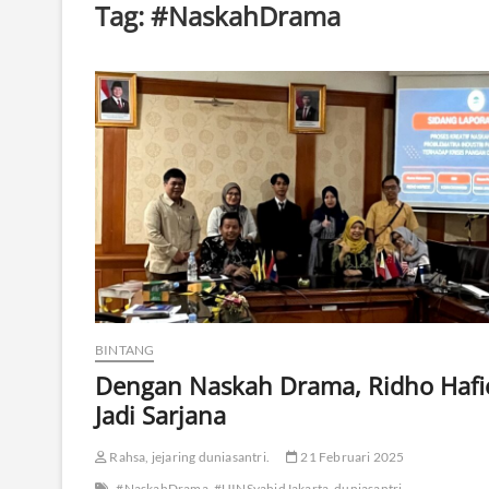
Tag:
#NaskahDrama
BINTANG
Dengan Naskah Drama, Ridho Hafi
Jadi Sarjana
Rahsa, jejaring duniasantri.
21 Februari 2025
#NaskahDrama
#UINSyahidJakarta
duniasantri