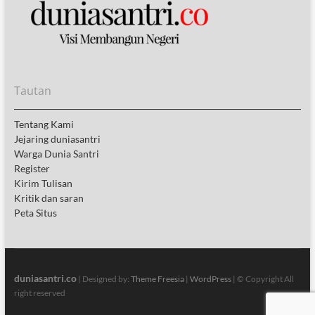
Tautan
Tentang Kami
Jejaring duniasantri
Warga Dunia Santri
Register
Kirim Tulisan
Kritik dan saran
Peta Situs
duniasantri.co
| Designed by:
Theme Freesia
|
WordPress
| © Copyright All
right reserved