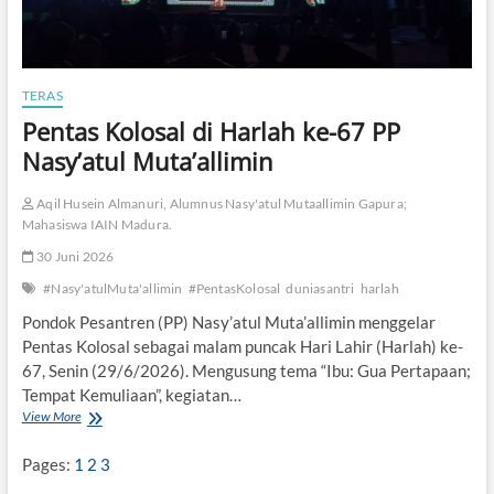
TERAS
Pentas Kolosal di Harlah ke-67 PP
Nasy’atul Muta’allimin
Aqil Husein Almanuri, Alumnus Nasy'atul Mutaallimin Gapura;
Mahasiswa IAIN Madura.
30 Juni 2026
#Nasy'atulMuta'allimin
#PentasKolosal
duniasantri
harlah
Pondok Pesantren (PP) Nasy’atul Muta’allimin menggelar
Pentas Kolosal sebagai malam puncak Hari Lahir (Harlah) ke-
67, Senin (29/6/2026). Mengusung tema “Ibu: Gua Pertapaan;
Tempat Kemuliaan”, kegiatan…
View More
P
e
n
Pages:
1
2
3
t