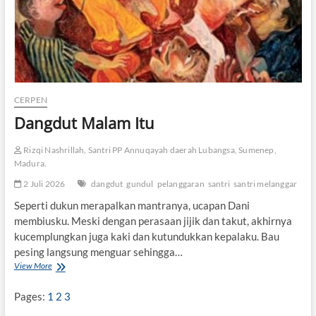
CERPEN
Dangdut Malam Itu
Rizqi Nashrillah, Santri PP Annuqayah daerah Lubangsa, Sumenep,
Madura.
2 Juli 2026
dangdut
gundul
pelanggaran
santri
santri melanggar
Seperti dukun merapalkan mantranya, ucapan Dani
membiusku. Meski dengan perasaan jijik dan takut, akhirnya
kucemplungkan juga kaki dan kutundukkan kepalaku. Bau
pesing langsung menguar sehingga…
View More
D
a
n
Pages:
1
2
3
g