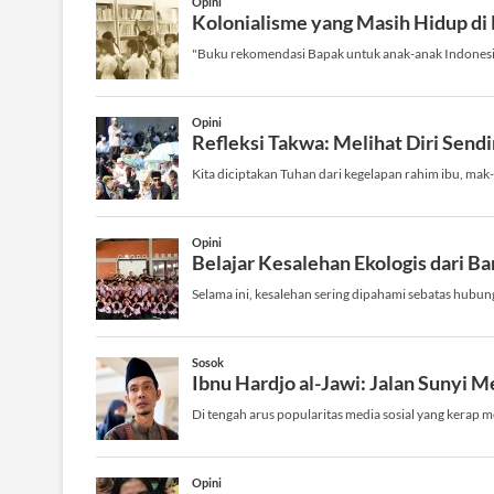
A
R
I
L
A
U
T