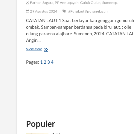
Farhan Sagara, PP Annuqayah, Guluk Guluk, Sumenep.
29 Agustus 2024
#Puisilaut #puisinelayan
CATATAN LAUT 1 Saat berlayar kau genggam gemuruh
ombak. Sampan-sampan berdansa pada biru laut. ; olle
ollang paraona alajhare. Sumenep, 2024. CATATAN LA
Angin…
View More
C
A
T
Pages:
1
2
3
4
A
T
A
N
-
C
A
T
A
T
A
Populer
N
D