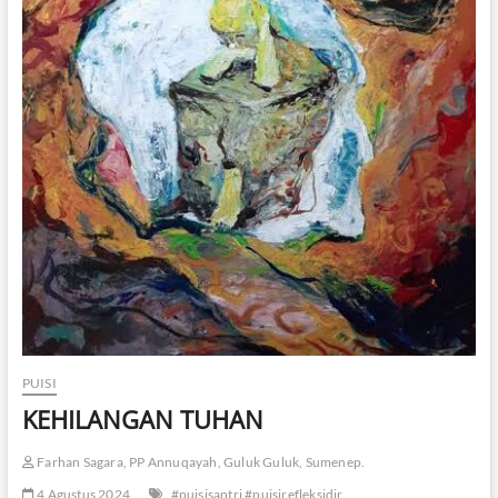
PUISI
KEHILANGAN TUHAN
Farhan Sagara, PP Annuqayah, Guluk Guluk, Sumenep.
4 Agustus 2024
#puisisantri #puisirefleksidir