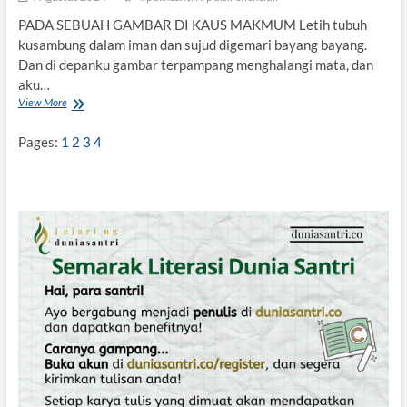
PADA SEBUAH GAMBAR DI KAUS MAKMUM Letih tubuh
kusambung dalam iman dan sujud digemari bayang bayang.
Dan di depanku gambar terpampang menghalangi mata, dan
aku…
View More
K
E
H
Pages:
1
2
3
4
I
L
A
N
G
A
N
T
U
H
A
N