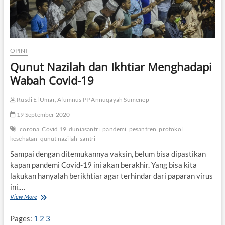
OPINI
Qunut Nazilah dan Ikhtiar Menghadapi
Wabah Covid-19
Rusdi El Umar, Alumnus PP Annuqayah Sumenep
19 September 2020
corona
Covid 19
duniasantri
pandemi
pesantren
protokol
kesehatan
qunut nazilah
santri
Sampai dengan ditemukannya vaksin, belum bisa dipastikan
kapan pandemi Covid-19 ini akan berakhir. Yang bisa kita
lakukan hanyalah berikhtiar agar terhindar dari paparan virus
ini.…
View More
Q
u
n
Pages:
1
2
3
u