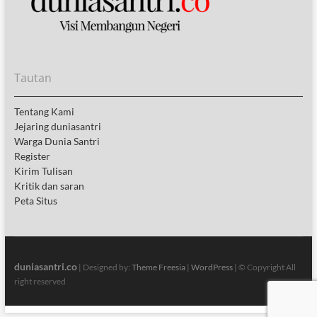
Tautan
Tentang Kami
Jejaring duniasantri
Warga Dunia Santri
Register
Kirim Tulisan
Kritik dan saran
Peta Situs
duniasantri.co
| Designed by:
Theme Freesia
|
WordPress
| © Copyright All
right reserved