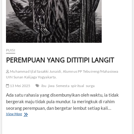
PUISI
PEREMPUAN YANG DITITIPI LANGIT
Muhammad Ijlal Sasakki Junaidi, Alumnus PP Tebuireng/Mahasiswa
UIN Sunan Kalijaga Yogyakarta.
13 Mei 2025
ibu
jiwa
Semesta
spiritual
surga
Ada satu rahasia yang disembunyikan oleh waktu, ia tidak
bergerak maju tidak pula mundur. Ia meringkuk di rahim
seorang perempuan, dan bergetar lembut setiap kali…
View More
P
E
R
E