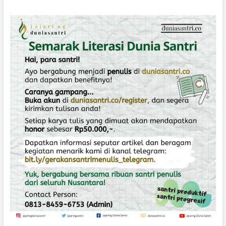
M
P
U
A
N
Y
A
N
G
D
I
T
I
T
I
P
I
L
A
N
G
I
T