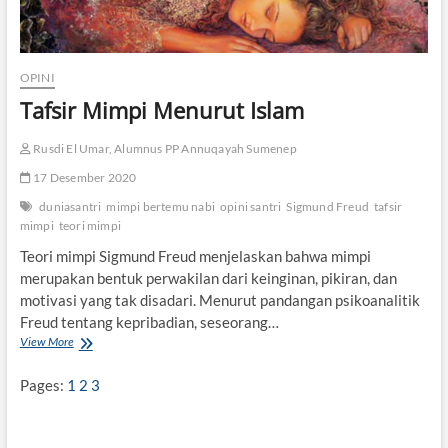
OPINI
Tafsir Mimpi Menurut Islam
Rusdi El Umar, Alumnus PP Annuqayah Sumenep
17 Desember 2020
duniasantri
mimpi bertemu nabi
opini santri
Sigmund Freud
tafsir
mimpi
teori mimpi
Teori mimpi Sigmund Freud menjelaskan bahwa mimpi
merupakan bentuk perwakilan dari keinginan, pikiran, dan
motivasi yang tak disadari. Menurut pandangan psikoanalitik
Freud tentang kepribadian, seseorang…
View More
T
a
f
Pages:
1
2
3
s
i
r