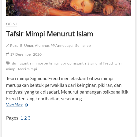
OPINI
Tafsir Mimpi Menurut Islam
Rusdi El Umar, Alumnus PP Annuqayah Sumenep
17 Desember 2020
duniasantri
mimpi bertemu nabi
opini santri
Sigmund Freud
tafsir
mimpi
teori mimpi
Teori mimpi Sigmund Freud menjelaskan bahwa mimpi
merupakan bentuk perwakilan dari keinginan, pikiran, dan
motivasi yang tak disadari. Menurut pandangan psikoanalitik
Freud tentang kepribadian, seseorang…
View More
T
a
f
Pages:
1
2
3
s
i
r