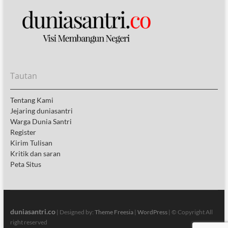
Tautan
Tentang Kami
Jejaring duniasantri
Warga Dunia Santri
Register
Kirim Tulisan
Kritik dan saran
Peta Situs
duniasantri.co
| Designed by:
Theme Freesia
|
WordPress
| © Copyright All
right reserved