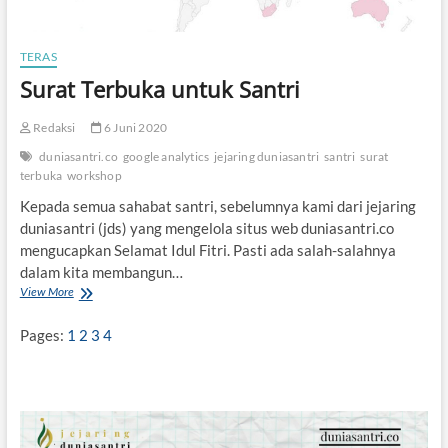
TERAS
Surat Terbuka untuk Santri
Redaksi
6 Juni 2020
duniasantri.co
google analytics
jejaring duniasantri
santri
surat
terbuka
workshop
Kepada semua sahabat santri, sebelumnya kami dari jejaring
duniasantri (jds) yang mengelola situs web duniasantri.co
mengucapkan Selamat Idul Fitri. Pasti ada salah-salahnya
dalam kita membangun…
View More
S
u
r
Pages:
1
2
3
4
a
t
T
e
r
b