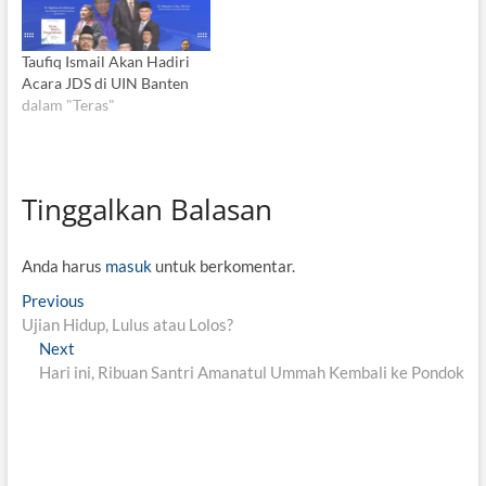
Taufiq Ismail Akan Hadiri
Acara JDS di UIN Banten
dalam "Teras"
Tinggalkan Balasan
Anda harus
masuk
untuk berkomentar.
N
Previous
P
Ujian Hidup, Lulus atau Lolos?
r
a
Next
N
e
v
Hari ini, Ribuan Santri Amanatul Ummah Kembali ke Pondok
e
v
x
i
i
t
o
g
p
u
o
s
a