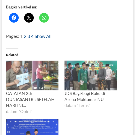
Bagikan artikel ini:
Pages:
1
2
3
4
Show All
Related
CATATAN 2th
JDS Bagi-bagi Buku di
DUNIASANTRI: SETELAH
Arena Muktamar NU
HARI INI…
dalam "Teras"
dalam "Opini"