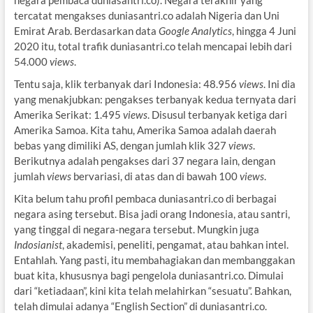
tercatat mengakses duniasantri.co adalah Nigeria dan Uni
Emirat Arab. Berdasarkan data
Google Analytics
, hingga 4 Juni
2020 itu, total trafik duniasantri.co telah mencapai lebih dari
54.000
views
.
Tentu saja, klik terbanyak dari Indonesia: 48.956
views
. Ini dia
yang menakjubkan: pengakses terbanyak kedua ternyata dari
Amerika Serikat: 1.495
views
. Disusul terbanyak ketiga dari
Amerika Samoa. Kita tahu, Amerika Samoa adalah daerah
bebas yang dimiliki AS, dengan jumlah klik 327
views
.
Berikutnya adalah pengakses dari 37 negara lain, dengan
jumlah
views
bervariasi, di atas dan di bawah 100
views
.
Kita belum tahu profil pembaca duniasantri.co di berbagai
negara asing tersebut. Bisa jadi orang Indonesia, atau santri,
yang tinggal di negara-negara tersebut. Mungkin juga
Indosianist
, akademisi, peneliti, pengamat, atau bahkan intel.
Entahlah. Yang pasti, itu membahagiakan dan membanggakan
buat kita, khususnya bagi pengelola duniasantri.co. Dimulai
dari “ketiadaan”, kini kita telah melahirkan “sesuatu”. Bahkan,
telah dimulai adanya “English Section” di duniasantri.co.