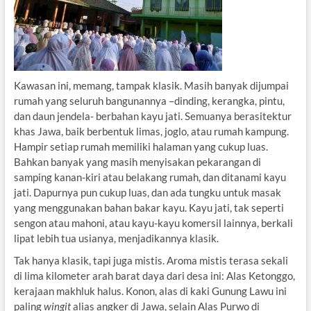
Kawasan ini, memang, tampak klasik. Masih banyak dijumpai
rumah yang seluruh bangunannya –dinding, kerangka, pintu,
dan daun jendela- berbahan kayu jati. Semuanya berasitektur
khas Jawa, baik berbentuk limas, joglo, atau rumah kampung.
Hampir setiap rumah memiliki halaman yang cukup luas.
Bahkan banyak yang masih menyisakan pekarangan di
samping kanan-kiri atau belakang rumah, dan ditanami kayu
jati. Dapurnya pun cukup luas, dan ada tungku untuk masak
yang menggunakan bahan bakar kayu. Kayu jati, tak seperti
sengon atau mahoni, atau kayu-kayu komersil lainnya, berkali
lipat lebih tua usianya, menjadikannya klasik.
Tak hanya klasik, tapi juga mistis. Aroma mistis terasa sekali
di lima kilometer arah barat daya dari desa ini: Alas Ketonggo,
kerajaan makhluk halus. Konon, alas di kaki Gunung Lawu ini
paling
wingit
alias angker di Jawa, selain Alas Purwo di