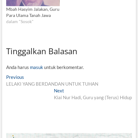
Mbah Hasyim Jalakan, Guru
Para Ulama Tanah Jawa
dalam "Sosok"
Tinggalkan Balasan
Anda harus
masuk
untuk berkomentar.
N
Previous
P
LELAKI YANG BERDANDAN UNTUK TUHAN
r
a
e
Next
N
v
v
Kiai Nur Hadi, Guru yang (Terus) Hidup
e
i
x
i
o
t
g
u
p
s
o
a
p
s
s
o
t