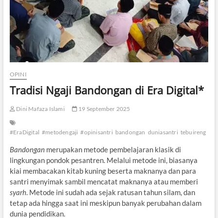
OPINI
Tradisi Ngaji Bandongan di Era Digital*
Dini Mafaza Islami
19 September 2025
#EraDigital
#metodengaji
#opinisantri
bandongan
duniasantri
tebuireng
Bandongan
merupakan metode pembelajaran klasik di
lingkungan pondok pesantren. Melalui metode ini, biasanya
kiai membacakan kitab kuning beserta maknanya dan para
santri menyimak sambil mencatat maknanya atau memberi
syarh
. Metode ini sudah ada sejak ratusan tahun silam, dan
tetap ada hingga saat ini meskipun banyak perubahan dalam
dunia pendidikan.