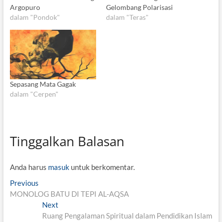
Argopuro
Gelombang Polarisasi
dalam "Pondok"
dalam "Teras"
Sepasang Mata Gagak
dalam "Cerpen"
Tinggalkan Balasan
Anda harus
masuk
untuk berkomentar.
N
Previous
P
MONOLOG BATU DI TEPI AL-AQSA
r
a
e
Next
N
v
v
Ruang Pengalaman Spiritual dalam Pendidikan Islam
e