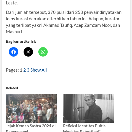
Leste.
Dari jumlah tersebut, 370 puisi dari 253 penyair dinyatakan
lolos kurasi dan akan diterbitkan tahun ini. Adapun, kurator
yang terlibat yakni Akhmad Taufiq, Acep Zamzam Noor, dan
Mashuri.
Bagikan artikel ini:
Pages:
1
2
3
Show All
Related
Jejak Kemah Sastra 2024 di
Refleksi Identitas Puitis
Banyuwangi
Mochtar Pabottingi*