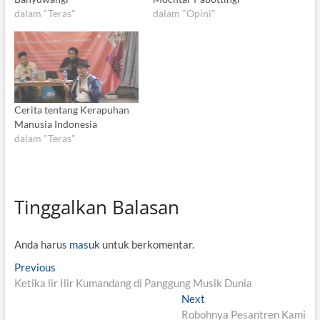
dalam "Teras"
dalam "Opini"
Cerita tentang Kerapuhan
Manusia Indonesia
dalam "Teras"
Tinggalkan Balasan
Anda harus
masuk
untuk berkomentar.
N
Previous
P
Ketika lir Ilir Kumandang di Panggung Musik Dunia
r
a
e
Next
N
v
v
Robohnya Pesantren Kami
e