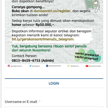
:
o
s
LOGIN
Username or E-mail
*