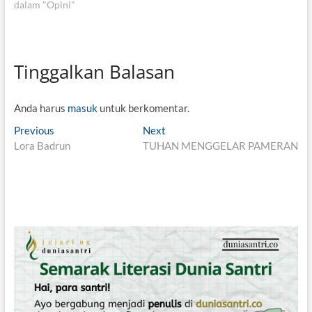
dalam "Opini"
Tinggalkan Balasan
Anda harus
masuk
untuk berkomentar.
N
Previous
P
Next
N
Lora Badrun
r
TUHAN MENGGELAR PAMERAN
e
a
e
x
v
v
t
i
p
i
o
o
g
u
s
s
t
a
p
:
s
o
i
s
t
p