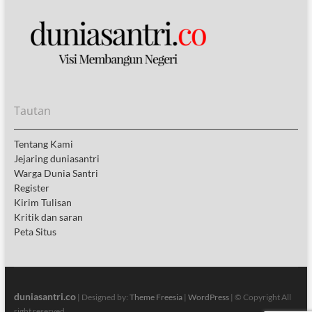
Tautan
Tentang Kami
Jejaring duniasantri
Warga Dunia Santri
Register
Kirim Tulisan
Kritik dan saran
Peta Situs
duniasantri.co
| Designed by:
Theme Freesia
|
WordPress
| © Copyright All
right reserved