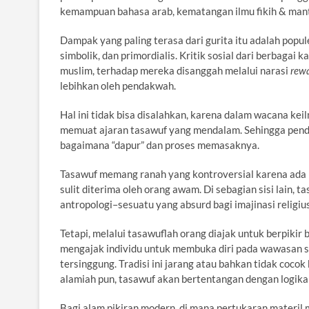
kemampuan bahasa arab, kematangan ilmu fikih & manti
Dampak yang paling terasa dari gurita itu adalah popu
simbolik, dan primordialis. Kritik sosial dari berbagai 
muslim, terhadap mereka disanggah melalui narasi
rew
lebihkan oleh pendakwah.
Hal ini tidak bisa disalahkan, karena dalam wacana kei
memuat ajaran tasawuf yang mendalam. Sehingga pendi
bagaimana “dapur” dan proses memasaknya.
Tasawuf memang ranah yang kontroversial karena ada 
sulit diterima oleh orang awam. Di sebagian sisi lain, 
antropologi–sesuatu yang absurd bagi imajinasi religi
Tetapi, melalui tasawuflah orang diajak untuk berpikir
mengajak individu untuk membuka diri pada wawasan s
tersinggung. Tradisi ini jarang atau bahkan tidak coco
alamiah pun, tasawuf akan bertentangan dengan logika ka
Bagi alam pikiran modern, di mana pertukaran materil 