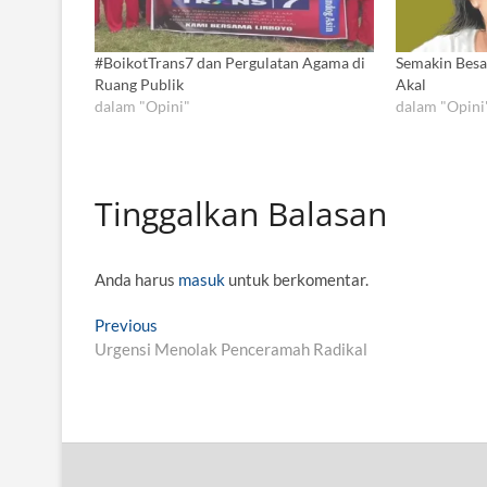
#BoikotTrans7 dan Pergulatan Agama di
Semakin Besa
Ruang Publik
Akal
dalam "Opini"
dalam "Opini
Tinggalkan Balasan
Anda harus
masuk
untuk berkomentar.
N
Previous
P
Urgensi Menolak Penceramah Radikal
r
a
e
v
v
i
i
o
g
u