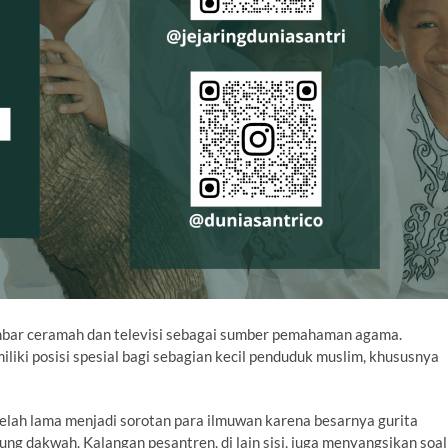
bar ceramah dan televisi sebagai sumber pemahaman agama.
iki posisi spesial bagi sebagian kecil penduduk muslim, khususnya
elah lama menjadi sorotan para ilmuwan karena besarnya gurita
ggung dakwah. Kalangan pesantren, di lain sisi, juga menyangsikan soal