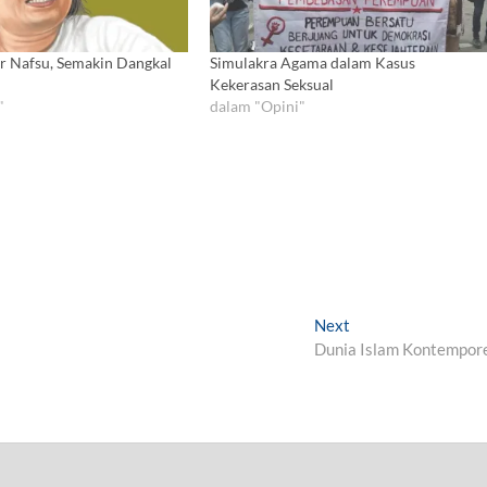
r Nafsu, Semakin Dangkal
Simulakra Agama dalam Kasus
Kekerasan Seksual
"
dalam "Opini"
Next
N
Dunia Islam Kontempor
e
x
t
p
o
s