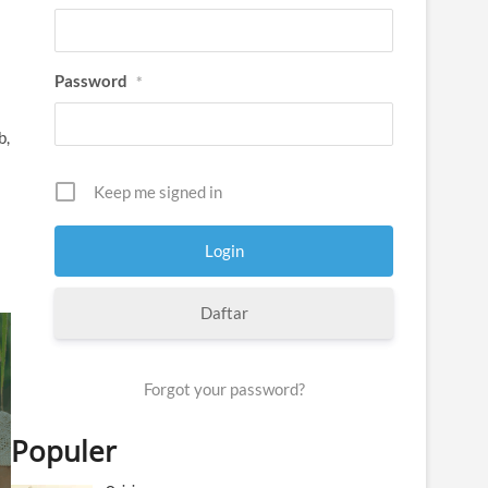
Password
*
b,
Keep me signed in
Daftar
Forgot your password?
Populer