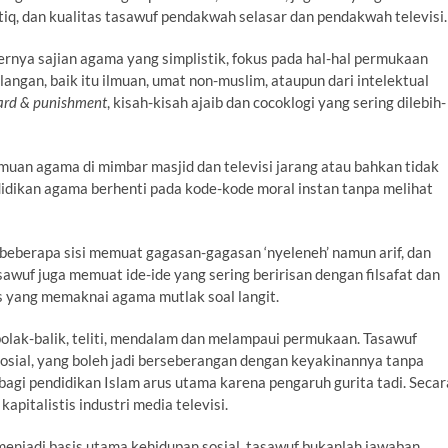
q, dan kualitas tasawuf pendakwah selasar dan pendakwah televisi.
lernya sajian agama yang simplistik, fokus pada hal-hal permukaan
kalangan, baik itu ilmuan, umat non-muslim, ataupun dari intelektual
ard & punishment
, kisah-kisah ajaib dan cocoklogi yang sering dilebih-
lmuan agama di mimbar masjid dan televisi jarang atau bahkan tidak
dikan agama berhenti pada kode-kode moral instan tanpa melihat
beberapa sisi memuat gagasan-gagasan ‘nyeleneh’ namun arif, dan
tasawuf juga memuat ide-ide yang sering beririsan dengan filsafat dan
us yang memaknai agama mutlak soal langit.
 bolak-balik, teliti, mendalam dan melampaui permukaan. Tasawuf
osial, yang boleh jadi berseberangan dengan keyakinannya tanpa
k bagi pendidikan Islam arus utama karena pengaruh gurita tadi. Secar
pitalistis industri media televisi.
menjadi basis utama kehidupan sosial, tasawuf bukanlah jawaban.