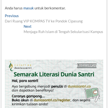
Anda harus
masuk
untuk berkomentar.
N
Previous
P
Dari Ruang VIP KOMPAS TV ke Pondok Cipasung
r
a
e
Next
N
v
v
Menjaga Ruh Islam di Tengah Sekularisasi Kampus
e
i
x
i
o
t
g
u
p
s
o
a
p
s
s
o
t
i
s
:
t
p
:
o
s