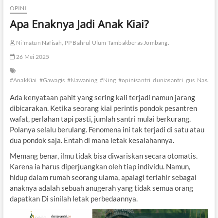
OPINI
Apa Enaknya Jadi Anak Kiai?
Ni'matun Nafisah, PP Bahrul Ulum Tambakberas Jombang.
26 Mei 2025
#AnakKiai
#Gawagis
#Nawaning
#Ning
#opinisantri
duniasantri
gus
Nasab
Ada kenyataan pahit yang sering kali terjadi namun jarang
dibicarakan. Ketika seorang kiai perintis pondok pesantren
wafat, perlahan tapi pasti, jumlah santri mulai berkurang.
Polanya selalu berulang. Fenomena ini tak terjadi di satu atau
dua pondok saja. Entah di mana letak kesalahannya.
Memang benar, ilmu tidak bisa diwariskan secara otomatis.
Karena ia harus diperjuangkan oleh tiap individu. Namun,
hidup dalam rumah seorang ulama, apalagi terlahir sebagai
anaknya adalah sebuah anugerah yang tidak semua orang
dapatkan Di sinilah letak perbedaannya.