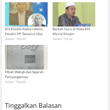
KH Khotib Abdurraheim,
Berkah Guru di Mata KH
Pendiri PP Tanwirul Hija
Ma’ruf Khozin
dalam "Sosok"
dalam "Teras"
Mbah Wahab dan Sejarah
Perjuangannya
dalam "Sosok"
Tinggalkan Balasan