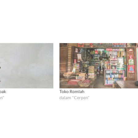
pak
Toko Romlah
n"
dalam "Cerpen"