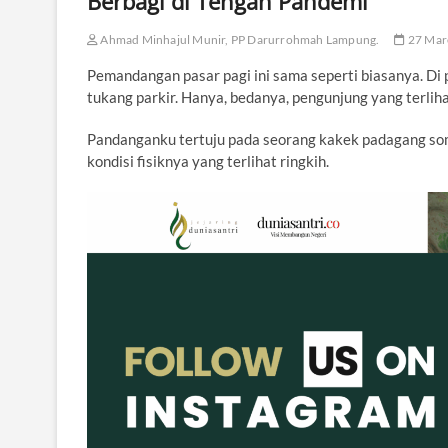
Berbagi di Tengah Pandemi
Ahmad Minhajul Munir, PP Darurrohmah Lampung.
27 Mar
Pemandangan pasar pagi ini sama seperti biasanya. Di p
tukang parkir. Hanya, bedanya, pengunjung yang terliha
Pandanganku tertuju pada seorang kakek padagang som
kondisi fisiknya yang terlihat ringkih.