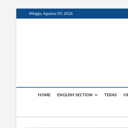
S
Minggu, Agustus 09, 2026
k
i
p
t
o
c
o
n
t
e
n
t
HOME
ENGLISH SECTION
TERAS
O