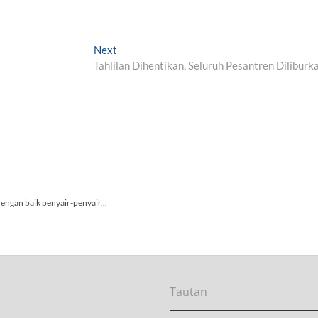
Next
N
Tahlilan Dihentikan, Seluruh Pesantren Diliburk
e
x
t
p
o
s
t
:
Tautan