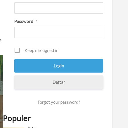
Password
*
n
Keep me signed in
Daftar
Forgot your password?
Populer