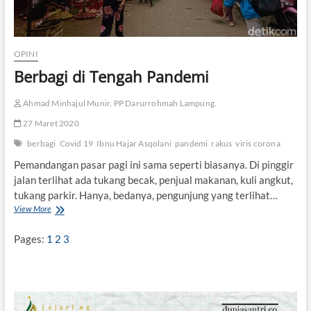
OPINI
Berbagi di Tengah Pandemi
Ahmad Minhajul Munir, PP Darurrohmah Lampung.
27 Maret 2020
berbagi
Covid 19
Ibnu Hajar Asqolani
pandemi
rakus
viris corona
Pemandangan pasar pagi ini sama seperti biasanya. Di pinggir
jalan terlihat ada tukang becak, penjual makanan, kuli angkut,
tukang parkir. Hanya, bedanya, pengunjung yang terlihat…
View More
B
e
r
Pages:
1
2
3
b
a
g
i
d
i