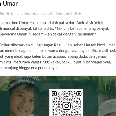
in Umar
dits
Hijriah
Ibnu Umar
nabi
rasulullah
Umar bin Khattab
ama Ibnu Umar. Ya, beliau adalah putra dari Amirul Mu’minin
i muncul di banyak kitab hadits. Maklum, beliau memang banyak
 Sayyidina Umar ini sedemikian dekat dengan Rasulullah?
 Beliau dibesarkan di lingkungan Rasulullah, sebab Hafsah binti Umar
Beliau memeluk agama Islam bersama dengan ayahnya ketika masih usi
buh yang ideal, juga kelembutan ucapan, lapang dada, dan gemar
 itu. Posturnya yang tinggi kekar, berkulit putih, berwajah oval,
 memanjang hingga dua pundaknya.