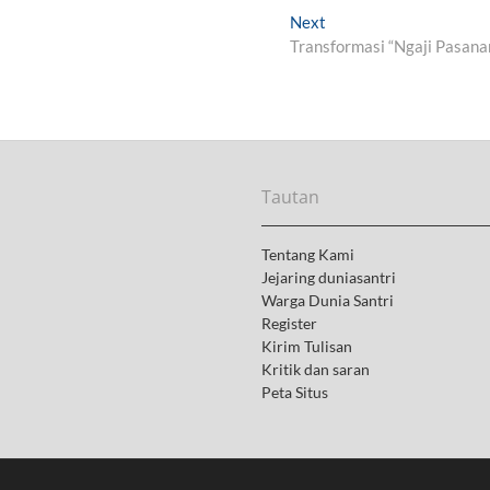
Next
N
Transformasi “Ngaji Pasana
e
x
t
p
o
s
t
Tautan
:
Tentang Kami
Jejaring duniasantri
Warga Dunia Santri
Register
Kirim Tulisan
Kritik dan saran
Peta Situs