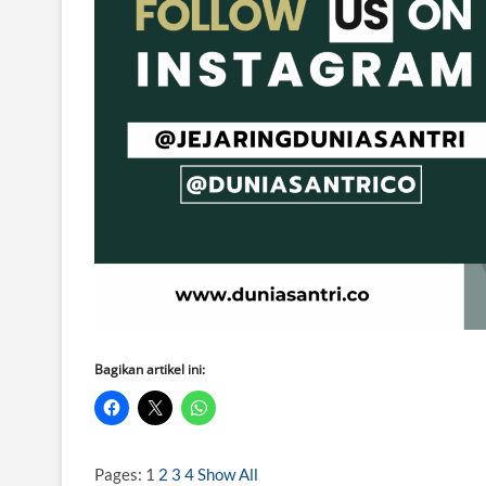
Bagikan artikel ini:
Pages:
1
2
3
4
Show All