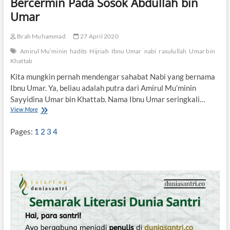
Bercermin Pada Sosok Abdullah bin
r
i
Umar
a
h
Brah Muhammad
27 April 2020
d
e
Amirul Mu’minin
hadits
Hijriah
Ibnu Umar
nabi
rasulullah
Umar bin
n
Khattab
g
a
Kita mungkin pernah mendengar sahabat Nabi yang bernama
n
Ibnu Umar. Ya, beliau adalah putra dari Amirul Mu’minin
G
Sayyidina Umar bin Khattab. Nama Ibnu Umar seringkali…
e
View More
B
n
e
d
r
e
Pages:
1
2
3
4
c
r
e
a
r
n
m
g
i
P
n
e
P
r
a
a
d
n
a
g
S