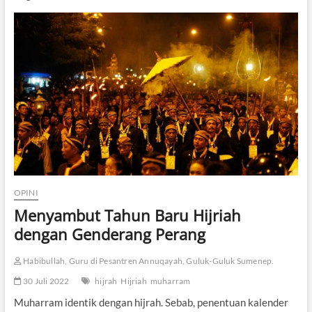
b
u
t
T
a
h
u
n
B
a
r
u
I
s
l
a
OPINI
m
Menyambut Tahun Baru Hijriah
,
P
dengan Genderang Perang
e
s
Habibullah, Guru di Pesantren Annuqayah, Guluk-Guluk Sumenep.
a
n
30 Juli 2022
hijrah
Hijriah
muharram
t
Muharram identik dengan hijrah. Sebab, penentuan kalender
r