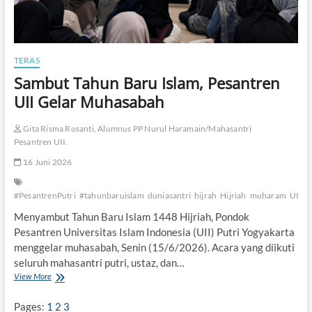
TERAS
Sambut Tahun Baru Islam, Pesantren
UII Gelar Muhasabah
Gita Risma Rosanti, Alumnus PP Nurul Haramain/Mahasantri
Pesantren UII.
16 Juni 2026
#PesantrenPutri
#tahunbaruislam
duniasantri
hijrah
Hijriah
muharam
UII
Menyambut Tahun Baru Islam 1448 Hijriah, Pondok
Pesantren Universitas Islam Indonesia (UII) Putri Yogyakarta
menggelar muhasabah, Senin (15/6/2026). Acara yang diikuti
seluruh mahasantri putri, ustaz, dan…
View More
S
a
m
Pages:
1
2
3