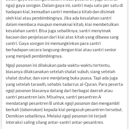
ngaji gaya
sorogan
. Dalam gaya ini, santri maju satu per satu di
hadapan kiai, kemudian santri membaca kitab dan disimak
oleh kiai atau pembimbingnya. Jika ada kesalahan santri
dalam membaca maupun memaknai kitab, kiai membetulkan
kesalahan santri. Bisa juga sebaliknya, santri menyimak
bacaan dan penjelasan dari kiai atas kitab yang dibawa sang
santri. Gaya
sorogan
ini memungkinkan para santri
berhadapan secara langsung dengan kiai atau santri senior
yang menjadi pembimbingnya.
Ngaji pasanan
ini dilakukan pada waktu-waktu tertentu,
biasanya dilaksanakan setelah shalat subuh, siang setelah
shalat dzuhur, dan sore menjelang buka puasa. Tapi ada juga
yang setelah tarawih, sehabis tadarrus al-Quran. Para peserta
ngaji pasanan
biasanya datang dari berbagai daerah atau
santri pesantren lain. Misalnya, santri pesantren A
mendatangi pesantren B untuk
ngaji pasanan
dan mengambil
berkah (
tabarrukan
) kepada kiai pengasuh pesantren tersebut.
Demikian sebaliknya. Melalui
ngaji pasanan
ini terjadi
interaksi saling silang antar-santri antar-pesantren.