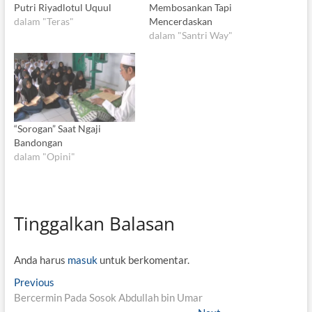
Putri Riyadlotul Uquul
Membosankan Tapi
dalam "Teras"
Mencerdaskan
dalam "Santri Way"
“Sorogan” Saat Ngaji
Bandongan
dalam "Opini"
Tinggalkan Balasan
Anda harus
masuk
untuk berkomentar.
N
Previous
P
Bercermin Pada Sosok Abdullah bin Umar
r
a