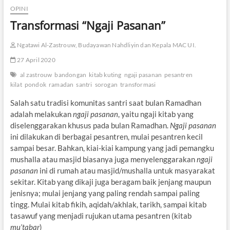
OPINI
Transformasi “Ngaji Pasanan”
Ngatawi Al-Zastrouw, Budayawan Nahdliyin dan Kepala MAC UI.
27 April 2020
al zastrouw
bandongan
kitab kuting
ngaji pasanan
pesantren
kilat
pondok
ramadan
santri
sorogan
transformasi
Salah satu tradisi komunitas santri saat bulan Ramadhan
adalah melakukan
ngaji pasanan
, yaitu ngaji kitab yang
diselenggarakan khusus pada bulan Ramadhan.
Ngaji pasanan
ini dilakukan di berbagai pesantren, mulai pesantren kecil
sampai besar. Bahkan, kiai-kiai kampung yang jadi pemangku
mushalla atau masjid biasanya juga menyelenggarakan
ngaji
pasanan
ini di rumah atau masjid/mushalla untuk masyarakat
sekitar. Kitab yang dikaji juga beragam baik jenjang maupun
jenisnya; mulai jenjang yang paling rendah sampai paling
tingg. Mulai kitab fikih, aqidah/akhlak, tarikh, sampai kitab
tasawuf yang menjadi rujukan utama pesantren (kitab
mu’tabar
)