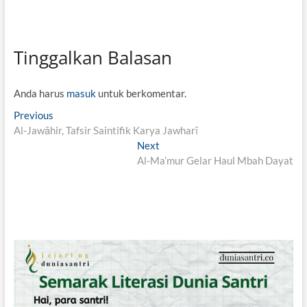
Tinggalkan Balasan
Anda harus
masuk
untuk berkomentar.
N
Previous
P
Al-Jawāhir, Tafsir Saintifik Karya Jawharī
r
a
e
Next
N
v
v
Al-Ma’mur Gelar Haul Mbah Dayat
e
i
x
i
o
t
g
u
p
s
o
a
p
s
s
o
t
i
s
:
t
p
: