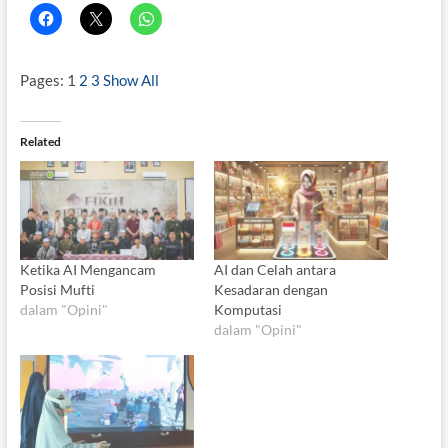
Pages:
1
2
3
Show All
Related
Ketika AI Mengancam
AI dan Celah antara
Posisi Mufti
Kesadaran dengan
dalam "Opini"
Komputasi
dalam "Opini"