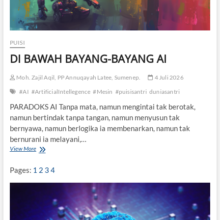
PUISI
DI BAWAH BAYANG-BAYANG AI
Moh. Zajil Aqil, PP Annuqayah Latee, Sumenep.
4 Juli 2026
#AI
#ArtificialIntellegence
#Mesin
#puisisantri
duniasantri
PARADOKS AI Tanpa mata, namun mengintai tak berotak,
namun bertindak tanpa tangan, namun menyusun tak
bernyawa, namun berlogika ia membenarkan, namun tak
bernurani ia melayani,…
View More
D
I
B
Pages:
1
2
3
4
A
W
A
H
B
A