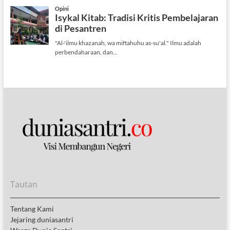
Tautan
Tentang Kami
Jejaring duniasantri