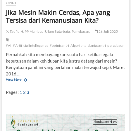
c
OPINI
a
Jika Mesin Makin Cerdas, Apa yang
n
a
Tersisa dari Kemanusiaan Kita?
?
Taufiq H, PP Mambaul Ulum Bata-bata, Pamekasan.
26 Juli 2025
#AI
#ArtificialIntellegence
#opinisantri
Algoritma
duniasantri
peradaban
te
Pernahkah kita membayangkan suatu hari ketika segala
keputusan dalam kehidupan kita justru datang dari mesin?
Kenyataan pahit ini yang perlahan mulai terwujud sejak Maret
2016,…
View More
J
i
k
Pages:
1
2
3
a
M
e
s
i
n
M