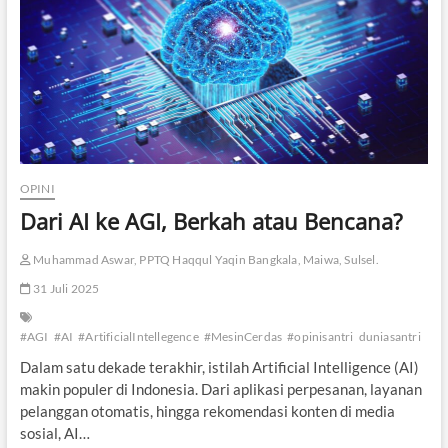
Y
A
N
G
-
B
A
Y
A
N
OPINI
G
Dari AI ke AGI, Berkah atau Bencana?
A
I
Muhammad Aswar, PPTQ Haqqul Yaqin Bangkala, Maiwa, Sulsel.
31 Juli 2025
#AGI
#AI
#ArtificialIntellegence
#MesinCerdas
#opinisantri
duniasantri
Dalam satu dekade terakhir, istilah Artificial Intelligence (AI)
makin populer di Indonesia. Dari aplikasi perpesanan, layanan
pelanggan otomatis, hingga rekomendasi konten di media
sosial, AI…