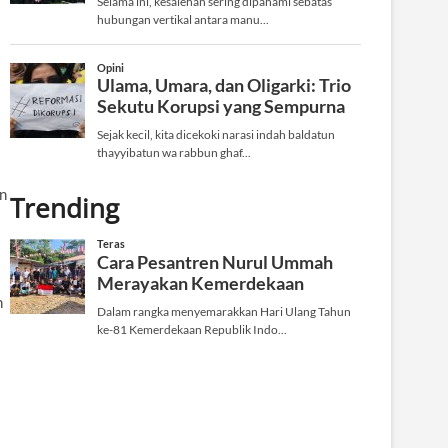
n
Trending
n