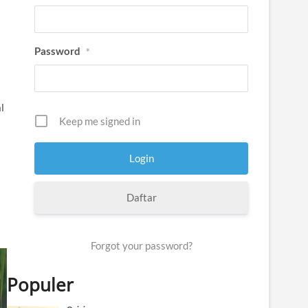
Password
*
l
Keep me signed in
Daftar
Forgot your password?
Populer