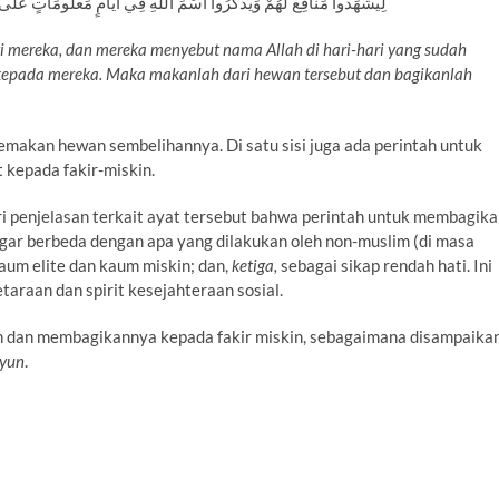
لِيَشْهَدُوا مَنَافِعَ لَهُمْ وَيَذْكُرُوا اسْمَ اللَّهِ فِي أَيَّامٍ مَعْلُومَاتٍ عَلَى م
 mereka, dan mereka menyebut nama Allah di hari-hari yang sudah
 kepada mereka. Maka makanlah dari hewan tersebut dan bagikanlah
emakan hewan sembelihannya. Di satu sisi juga ada perintah untuk
kepada fakir-miskin.
 penjelasan terkait ayat tersebut bahwa perintah untuk membagika
gar berbeda dengan apa yang dilakukan oleh non-muslim (di masa
um elite dan kaum miskin; dan,
ketiga,
sebagai sikap rendah hati. Ini
araan dan spirit kesejahteraan sosial.
n dan membagikannya kepada fakir miskin, sebagaimana disampaika
Uyun
.