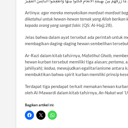
َا رَزَقَهُمْ مِنْ بَهِيمَةِ الْأَنْعَامِ فَكُلُوا مِنْهَا وَأَطْعِمُوا الْبَائِسَ الْفَقِيرَ
Artinya:
agar mereka menyaksikan manfaat-manfaat bagi
diketahui untuk hewan-hewan ternak yang Allah berikan
kepada orang yang sangat fakir.
(QS: Al-Hajj:28).
Jelas bahwa dalam ayat tersebut ada perintah untuk m
membagikan daging-daging hewan sembelihan tersebut 
Ar-Razi dalam kitab tafsirnya,
Mafatihul Ghaib,
memberi
hewan kurban tersebut memiliki tiga alasan;
pertama,
a
jahiliyah);
kedua,
mewujudkan egalitarianisme antara ka
membuktikan bahwa spirit kurban memiliki prinsip keset
Terdapat tiga pendapat terkait memakan hewan kurba
oleh Al-Mawardi dalam kitab tafsirnya,
An-Nukat wa
l
‘
Bagikan artikel ini: