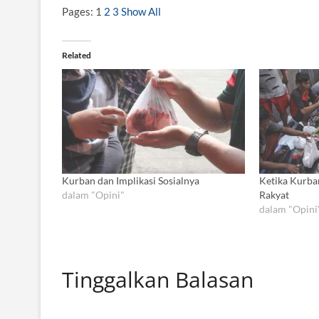
Pages:
1
2
3
Show All
Related
Kurban dan Implikasi Sosialnya
Ketika Kurb
dalam "Opini"
Rakyat
dalam "Opini
Tinggalkan Balasan