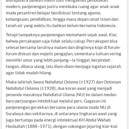
modern, panjenengan justru membuka ruang agar anak-anak
muda pesantren belajar berdiskusi tentang agama,
kebangsaan, pendidikan, hingga masa depan umat Islam dan
tanah air yang waktu itu bahkan belum bernama Indonesia.
Tetapi tampaknya panjenengan memahami sejak awal, Kiai,
bahwa percakapan saja tidak selalu cukup. Percakapan bisa
selesai bersama larutnya malam dan dinginnya kopi di forum-
forum diskusi dan majelis pengajian, sementara tulisan sering
memiliki umur yang lebih panjang—ia tinggal, berpindah
tangan, dibaca ulang, lalu diam-diam menjaga ingatan sejarah
agar tidak mudah hilang.
Maka lahirlah
Swara Nahdlatul Oelama
(±1927) dan
Oetoesan
Nahdlatul Oelama
(±1928), dua koran awal yang menjadi
penanda masuknya Nahdlatul Ulama (NU) ke dalam medan
baru perjuangan intelektual melalui pers. Gagasan ini
panjenengan gerakkan bersama para ulama muda NU di
Surabaya dan sekitarnya, di antaranya lingkaran awal yang
juga bertumpu pada energi intelektual KH Abdul Wahab
Hasbullah (1888–1971), dengan sokongan jejaring kiai-kiai