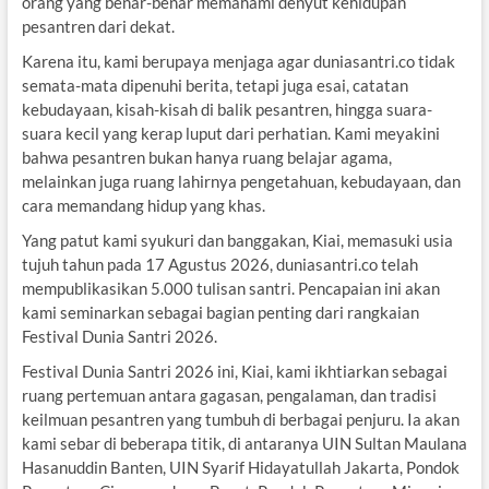
orang yang benar-benar memahami denyut kehidupan
pesantren dari dekat.
Karena itu, kami berupaya menjaga agar duniasantri.co tidak
semata-mata dipenuhi berita, tetapi juga esai, catatan
kebudayaan, kisah-kisah di balik pesantren, hingga suara-
suara kecil yang kerap luput dari perhatian. Kami meyakini
bahwa pesantren bukan hanya ruang belajar agama,
melainkan juga ruang lahirnya pengetahuan, kebudayaan, dan
cara memandang hidup yang khas.
Yang patut kami syukuri dan banggakan, Kiai, memasuki usia
tujuh tahun pada 17 Agustus 2026, duniasantri.co telah
mempublikasikan 5.000 tulisan santri. Pencapaian ini akan
kami seminarkan sebagai bagian penting dari rangkaian
Festival Dunia Santri 2026.
Festival Dunia Santri 2026 ini, Kiai, kami ikhtiarkan sebagai
ruang pertemuan antara gagasan, pengalaman, dan tradisi
keilmuan pesantren yang tumbuh di berbagai penjuru. Ia akan
kami sebar di beberapa titik, di antaranya UIN Sultan Maulana
Hasanuddin Banten, UIN Syarif Hidayatullah Jakarta, Pondok