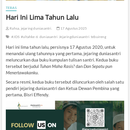
TERAS
Hari Ini Lima Tahun Lalu
Rahsa, jejaring duniasantri.
17 Agustus 2025
#JDS
#ultahke-6
duniasantri
Jejaringduniasantri
tebuireng
Hari ini lima tahun lalu, persisnya 17 Agustus 2020, untuk
menandai ulang tahunnya yang pertama, jejaring duniasantri
meluncurkan dua buku kumpulan tulisan santri. Kedua buku
tersebut berjudul
Tuhan Maha Rasis?
dan
Dan Sepatu pun
Menertawakanku
.
Secara resmi, kedua buku tersebut diluncurkan oleh salah satu
pendiri jejaring duniasantri dan Ketua Dewan Pembina yang
pertama, Bisri Effendy.