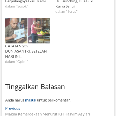
Berpulangnya Guru Kami…
Di-Launching, Dua Buku
dalam "Sosok"
Karya Santri
dalam "Teras"
CATATAN 2th
DUNIASANTRI: SETELAH
HARI INI…
dalam "Opini"
Tinggalkan Balasan
Anda harus
masuk
untuk berkomentar.
N
Previous
P
Makna Kemerdekaan Menurut KH Hasyim Asy’ari
r