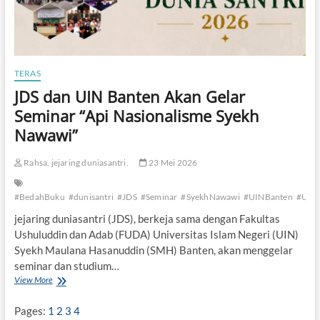
B
i
c
a
r
TERAS
a
A
JDS dan UIN Banten Akan Gelar
p
Seminar “Api Nasionalisme Syekh
i
N
Nawawi”
a
s
Rahsa, jejaring duniasantri.
23 Mei 2026
i
o
n
#BedahBuku
#dunisantri
#JDS
#Seminar
#SyekhNawawi
#UINBanten
#UIN
a
l
jejaring duniasantri (JDS), berkeja sama dengan Fakultas
i
Ushuluddin dan Adab (FUDA) Universitas Islam Negeri (UIN)
s
Syekh Maulana Hasanuddin (SMH) Banten, akan menggelar
m
seminar dan studium…
e
View More
J
S
D
y
S
e
Pages:
1
2
3
4
d
k