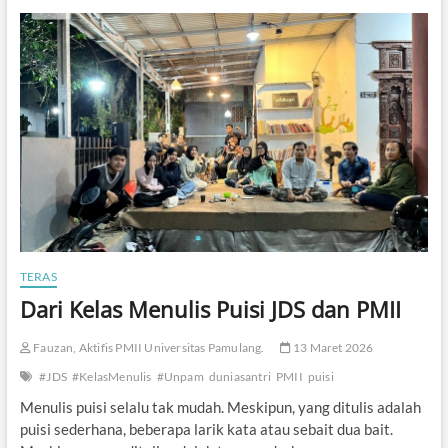
a
h
n
N
U
a
I
w
N
a
B
w
a
i
n
t
e
n
A
k
a
n
TERAS
G
Dari Kelas Menulis Puisi JDS dan PMII
e
l
a
Fauzan, Aktifis PMII Universitas Pamulang.
13 Maret 2026
r
S
#JDS
#KelasMenulis
#Unpam
duniasantri
PMII
puisi
e
Menulis puisi selalu tak mudah. Meskipun, yang ditulis adalah
m
puisi sederhana, beberapa larik kata atau sebait dua bait.
i
n