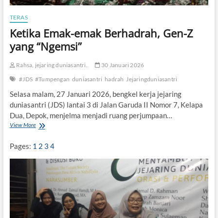
l
a
TERAS
r
Ketika Emak-emak Berhadrah, Gen-Z
W
o
yang “Ngemsi”
r
k
Rahsa, jejaring duniasantri.
30 Januari 2026
s
h
#JDS
#Tumpengan
duniasantri
hadrah
Jejaringduniasantri
o
p
Selasa malam, 27 Januari 2026, bengkel kerja jejaring
P
duniasantri (JDS) lantai 3 di Jalan Garuda II Nomor 7, Kelapa
e
Dua, Depok, menjelma menjadi ruang perjumpaan…
n
View More
K
u
e
l
t
i
Pages:
1
2
3
4
i
s
k
a
a
n
E
m
a
k
-