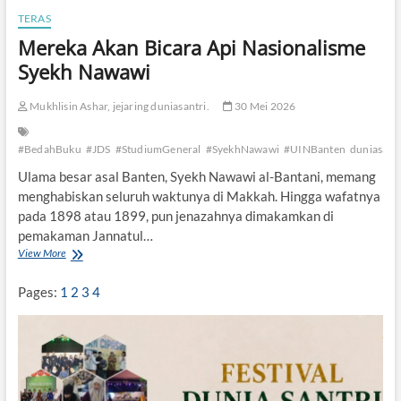
d
TERAS
i
Mereka Akan Bicara Api Nasionalisme
r
i
Syekh Nawawi
A
c
Mukhlisin Ashar, jejaring duniasantri.
30 Mei 2026
a
r
a
#BedahBuku
#JDS
#StudiumGeneral
#SyekhNawawi
#UINBanten
duniasantr
J
D
Ulama besar asal Banten, Syekh Nawawi al-Bantani, memang
S
menghabiskan seluruh waktunya di Makkah. Hingga wafatnya
d
pada 1898 atau 1899, pun jenazahnya dimakamkan di
i
pemakaman Jannatul…
U
I
View More
M
N
e
B
r
Pages:
1
2
3
4
a
e
n
k
t
a
e
A
n
k
a
n