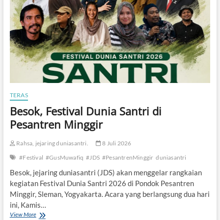
n
s
e
b
a
g
a
i
A
k
a
TERAS
r
Besok, Festival Dunia Santri di
P
e
Pesantren Minggir
n
g
Rahsa, jejaring duniasantri.
8 Juli 2026
u
a
#Festival
#GusMuwafiq
#JDS
#PesantrenMinggir
duniasantri
t
a
Besok, jejaring duniasantri (JDS) akan menggelar rangkaian
n
kegiatan Festival Dunia Santri 2026 di Pondok Pesantren
P
Minggir, Sleman, Yogyakarta. Acara yang berlangsung dua hari
a
ini, Kamis…
n
c
View More
B