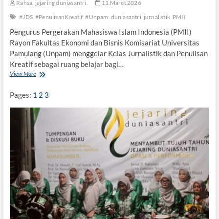
a
Rahsa, jejaring duniasantri.
11 Maret 2026
d
w
a
#JDS
#PenulisanKreatif
#Unpam
duniasantri
jurnalistik
PMII
a
n
w
P
Pengurus Pergerakan Mahasiswa Islam Indonesia (PMII)
i
M
Rayon Fakultas Ekonomi dan Bisnis Komisariat Universitas
”
I
Pamulang (Unpam) menggelar Kelas Jurnalistik dan Penulisan
I
Kreatif sebagai ruang belajar bagi…
View More
P
M
I
Pages:
1
2
3
I
U
n
p
a
m
d
a
n
J
D
S
G
e