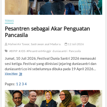
TERAS
Pesantren sebagai Akar Penguatan
Pancasila
Mahwi Air Tawar, Sastrawan asal Madura.
12 Juli 2026
#BPIP
#JDS
#PesantrenMinggir
duniasantri
Pancasila
Jumat, 10 Juli 2026, Festival Dunia Santri 2026 memasuki
sesi ketiga. Festival yang diinisiasi jejaring duniasantri dan
duniasantri.co ini sebelumnya dibuka pada 19 April 2026…
View More
P
e
s
Pages:
1
2
3
4
a
n
t
r
e