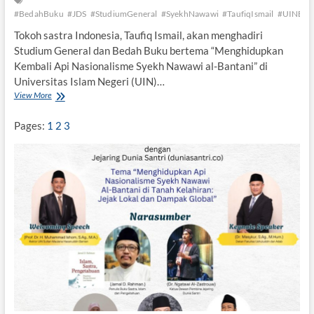
i
#BedahBuku
#JDS
#StudiumGeneral
#SyekhNawawi
#TaufiqIsmail
#UINBan
P
e
Tokoh sastra Indonesia, Taufiq Ismail, akan menghadiri
s
Studium General dan Bedah Buku bertema “Menghidupkan
a
Kembali Api Nasionalisme Syekh Nawawi al-Bantani” di
n
Universitas Islam Negeri (UIN)…
t
r
View More
T
e
a
n
u
Pages:
1
2
3
M
f
i
i
n
q
g
I
g
s
i
m
r
a
i
l
A
k
a
n
H
a