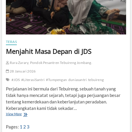
e
m
a
k
B
e
r
h
TERAS
a
Menjahit Masa Depan di JDS
d
r
a
Rara Zarary, Pondok Pesantren Tebuireng Jombang.
h
,
28 Januari 2026
G
#JDS
#LiterasiSantri
#Tumpengan
duniasantri
tebuireng
e
n
Perjalanan ini bermula dari Tebuireng, sebuah tanah yang
-
tidak hanya mencatat sejarah, tetapi juga perjuangan besar
Z
tentang kemerdekaan dan keberlanjutan peradaban.
y
Keberangkatan kami tidak sekadar…
a
n
View More
M
g
e
“
n
Pages:
1
2
3
N
j