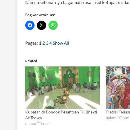
Namun sebenarnya bagaimana asal usul ketupat ini dan
Bagikan artikel ini:
Pages:
1
2
3
4
Show All
Related
Kupatan di Pondok Pesantren Tri Bhakti
Tradisi Tella
At Taqwa
dalam "Opini
dalam "Teras"