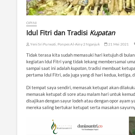
OPINI
Idul Fitri dan Tradisi
Kupatan
Yeni Sri Purwati, Ponpes Al-Ainy 2 Nganjuk
21 Mei 2021
Tidak terasa kita sudah memasuki hari ketujuh di bulan
kegiatan Idul Fitri yang tidak lekang membersamai umat
sampai saat ini adalah
kupatan
, tradisi membuat ketup
pertama Idul Fitri, ada juga yang di hari kedua, ketiga, 
Di tempat saya sendiri, memasak ketupat akan dilakuka
memasak ketupat di sore atau malam hari untuk kemudi
disajikan dengan sayur lodeh atau dengan opor ayam y
mereka saling bertukar ketupat serta masakan sayurn