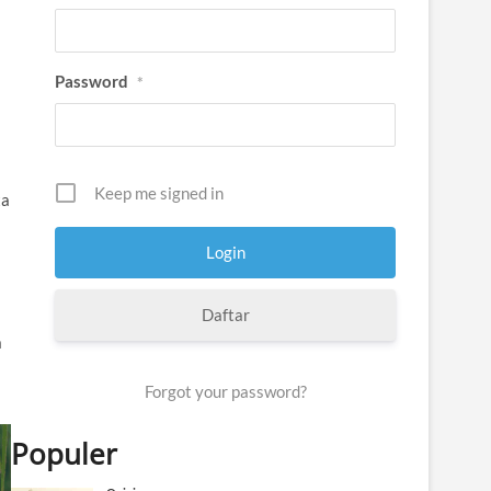
Password
*
Keep me signed in
ta
Daftar
a
Forgot your password?
Populer