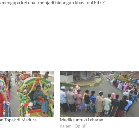
 mengapa ketupat menjadi hidangan khas Idul Fitri?
san Topak di Madura
Mudik (untuk) Lebaran
"
dalam "Opini"