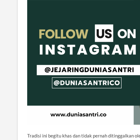
Tradisi ini begitu khas dan tidak pernah ditinggalka