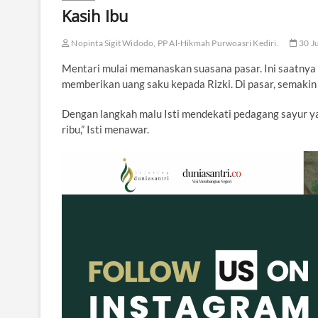
Kasih Ibu
Nopinta Sigit Widodo, PP Al-Hikmah Purwoasri Kediri.
30 J
Mentari mulai memanaskan suasana pasar. Ini saatnya 
memberikan uang saku kepada Rizki. Di pasar, semakin 
Dengan langkah malu Isti mendekati pedagang sayur y
ribu,” Isti menawar.