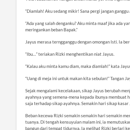
“Diamlah! Aku sedang mikir! Sana pergi jangan ganggu 
“Ada yang salah denganku? Aku minta maaf jika ada yan
meringankan beban Bapak.”
Jayus merasa terngganggu dengan omongan Isti. Ia be
“Ibu…” teriakan Rizki menghentikan niat Jayus.
“Kalau aku minta kamu diam, maka diamlah!” kata Jayu
“Uang di meja ini untuk makan kita sebulan!” Tangan 
Sejak mengalami kecelakaan, sikap Jayus berubah menja
ayahnya yang semena-mena kepada ibunya membuat hati
saja terhadap sikap ayahnya. Semakin hari sikap kasar
Beban kecewa Rizki semakin semakin hari semakin memb
tuanya. Di tengah kensuyuian malam ini, ia memutuskan
bangun dari tempat tidurnya. Ia melihat Rizki berlari 