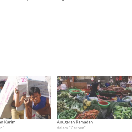
an Karim
Anugerah Ramadan
n"
dalam "Cerpen"