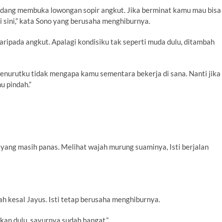
edang membuka lowongan sopir angkut. Jika berminat kamu mau bisa
 sini,” kata Sono yang berusaha menghiburnya.
aripada angkut. Apalagi kondisiku tak seperti muda dulu, ditambah
Menurutku tidak mengapa kamu sementara bekerja di sana. Nanti jika
u pindah.”
 yang masih panas. Melihat wajah murung suaminya, Isti berjalan
h kesal Jayus. Isti tetap berusaha menghiburnya.
kan dulu, sayurnya sudah hangat.”