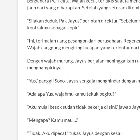
bendahara PO Pelita. Wajah kecut terlukis saat ia men
jauh dari yang diharapkan. Setelah yang setoran ditem
“Silakan duduk, Pak Jayus,” perintah direktur. “Sebel
kontrakmu sebagai sopir.”
“Ini, terimalah uang pesangon dari perusahaan. Regene
Wajah canggung mengiringi ucapan yang terlontar dari 
Dengan wajah murung, Jayus berjalan meninggalkan ru
menghampirinya.
“Yus,” panggil Sono. Jayus sengaja menghindar dengan
“Ada apa Yus, wajahmu kamu tekuk begitu?”
“Aku mulai besok sudah tidak bekerja di sini,” jawab Jay
“Mengapa? Kamu mau….”
“Tidak. Aku dipecat,” tukas Jayus dengan kesal.