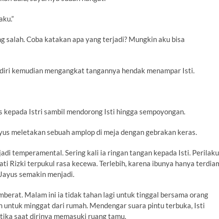
aku.”
g salah. Coba katakan apa yang terjadi? Mungkin aku bisa
rdiri kemudian mengangkat tangannya hendak menampar Isti.
s kepada Istri sambil mendorong Isti hingga sempoyongan.
Jayus meletakan sebuah amplop di meja dengan gebrakan keras.
di temperamental. Sering kali ia ringan tangan kepada Isti. Perilaku
 Rizki terpukul rasa kecewa. Terlebih, karena ibunya hanya terdia
 Jayus semakin menjadi.
erat. Malam ini ia tidak tahan lagi untuk tinggal bersama orang
 untuk minggat dari rumah. Mendengar suara pintu terbuka, Isti
ketika saat dirinya memasuki ruang tamu.