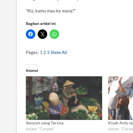
“Riz, kamu mau ke mana?”
Bagikan artikel ini:
Pages:
1
2
3
Show All
Related
Senyum yang Tersisa
Kisah Anto d
dalam "Cerpen"
dalam "Cerpe