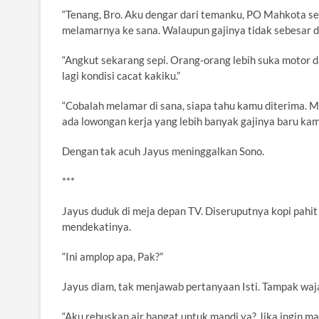
“Tenang, Bro. Aku dengar dari temanku, PO Mahkota s
melamarnya ke sana. Walaupun gajinya tidak sebesar di
“Angkut sekarang sepi. Orang-orang lebih suka motor d
lagi kondisi cacat kakiku.”
“Cobalah melamar di sana, siapa tahu kamu diterima. 
ada lowongan kerja yang lebih banyak gajinya baru kam
Dengan tak acuh Jayus meninggalkan Sono.
***
Jayus duduk di meja depan TV. Diseruputnya kopi pahit
mendekatinya.
“Ini amplop apa, Pak?”
Jayus diam, tak menjawab pertanyaan Isti. Tampak waja
“Aku rebuskan air hangat untuk mandi ya? Jika ingin ma