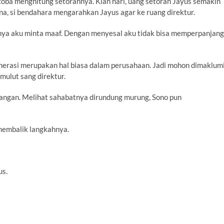
coba menghitung setorannya. Kian hari, uang setoran Jayus semakin
ina, si bendahara mengarahkan Jayus agar ke ruang direktur.
umnya aku minta maaf. Dengan menyesal aku tidak bisa memperpanjang
nerasi merupakan hal biasa dalam perusahaan. Jadi mohon dimaklumi
mulut sang direktur.
angan. Melihat sahabatnya dirundung murung, Sono pun
 membalik langkahnya.
us.