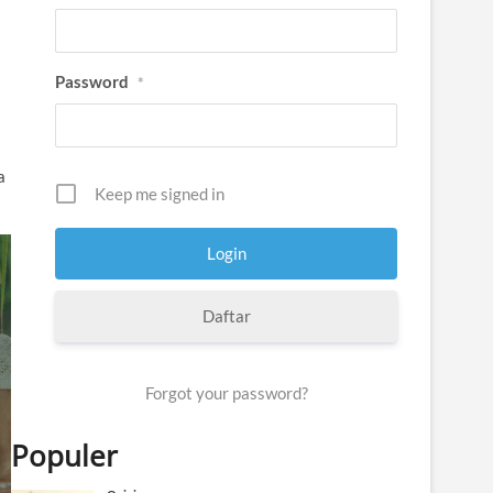
Password
*
a
Keep me signed in
Daftar
Forgot your password?
Populer