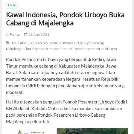
TERAS
Kawal Indonesia, Pondok Lirboyo Buka
Cabang di Majalengka
Rahsa
21 Juni 2021
#KH Abdullah Kafabih Mahrus
#Pondok Lirboyo Cabang
Majalengka
berita pesantren
dunia santri
pondok pesantren lirboyo
Pondok Pesantren Lirboyo yang berpusat di Kediri, Jawa
Timur, membuka cabang di Kabupaten Majalengka, Jawa
Barat. Salah satu tujuannya adalah tetap mengawal dan
mempertahankan keberadaan Negara Kesatuan Republik
Indonesia (NKRI) dengan pendalaman ajaran keislaman yang
moderat.
Hal itu ditegaskan pengasuh Pondok Pesantren Lirboyo Kediri
KH Abdullah Kafabih Mahrus ketika memberikan sambutan
pada peresmian Pondok Pesantren Lirboyo Cabang
Majalengka pekan lalu.