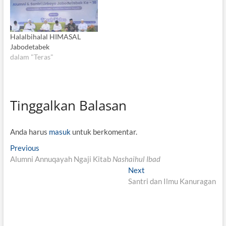
Halalbihalal HIMASAL
Jabodetabek
dalam "Teras"
Tinggalkan Balasan
Anda harus
masuk
untuk berkomentar.
N
Previous
P
Alumni Annuqayah Ngaji Kitab
r
Nashaihul Ibad
a
e
Next
N
v
v
Santri dan Ilmu Kanuragan
e
i
x
i
o
t
g
u
p
s
o