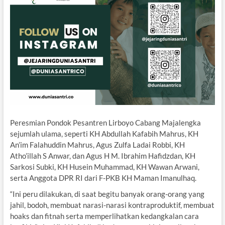
Peresmian Pondok Pesantren Lirboyo Cabang Majalengka
sejumlah ulama, seperti KH Abdullah Kafabih Mahrus, KH
An’im Falahuddin Mahrus, Agus Zulfa Ladai Robbi, KH
Atho’illah S Anwar, dan Agus H M. Ibrahim Hafidzdan, KH
Sarkosi Subki, KH Husein Muhammad, KH Wawan Arwani,
serta Anggota DPR RI dari F-PKB KH Maman Imanulhaq.
“Ini peru dilakukan, di saat begitu banyak orang-orang yang
jahil, bodoh, membuat narasi-narasi kontraproduktif, membuat
hoaks dan fitnah serta memperlihatkan kedangkalan cara