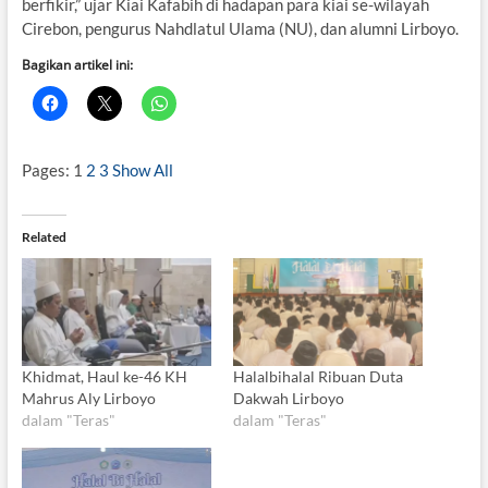
berfikir,” ujar Kiai Kafabih di hadapan para kiai se-wilayah
Cirebon, pengurus Nahdlatul Ulama (NU), dan alumni Lirboyo.
Bagikan artikel ini:
Pages:
1
2
3
Show All
Related
Khidmat, Haul ke-46 KH
Halalbihalal Ribuan Duta
Mahrus Aly Lirboyo
Dakwah Lirboyo
dalam "Teras"
dalam "Teras"