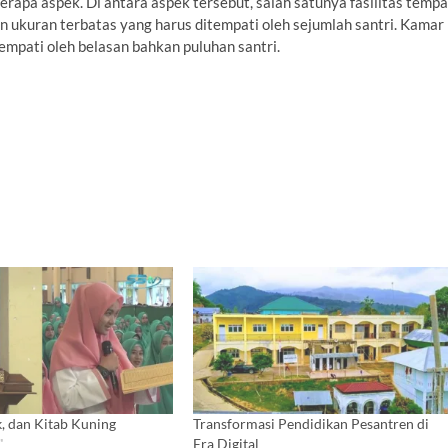
erapa aspek. Di antara aspek tersebut, salah satunya fasilitas tempa
 ukuran terbatas yang harus ditempati oleh sejumlah santri. Kamar
tempati oleh belasan bahkan puluhan santri.
k, dan Kitab Kuning
Transformasi Pendidikan Pesantren di
"
Era Digital