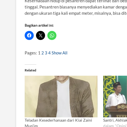
Keserhadaan hidup di pesantren dapat terlihat dari beb
tinggal. Pesantren biasanya menyediakan kamar dengan
dengan ukuran tiga kali empat meter, misalnya, bisa di
Bagikan artikel ini:
Pages:
1
2
3
4
Show All
Related
Teladan Kesederhanaan dari Kiai Zaini
Santri, Akhla
Mun’im
dalam "Opini