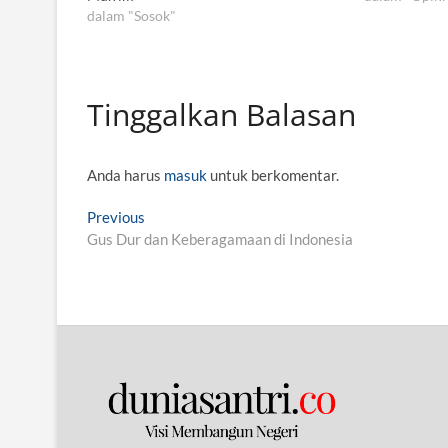
dalam "Sosok"
Tinggalkan Balasan
Anda harus
masuk
untuk berkomentar.
N
Previous
P
Gus Dur dan Keberagamaan di Indonesia
r
a
e
v
v
i
i
o
g
u
s
a
p
s
o
i
s