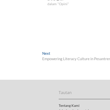
dalam "Opini"
Next
N
Empowering Literacy Culture in Pesantre
e
x
t
p
o
s
t
Tautan
:
Tentang Kami