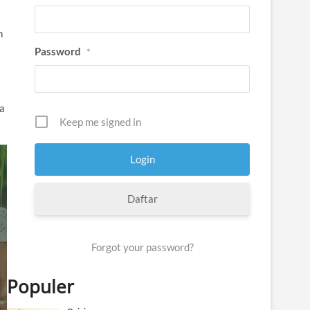
n
Password
*
ya
Keep me signed in
Daftar
Forgot your password?
Populer