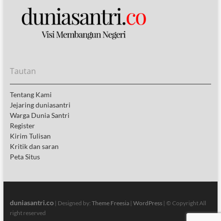
Tautan
Tentang Kami
Jejaring duniasantri
Warga Dunia Santri
Register
Kirim Tulisan
Kritik dan saran
Peta Situs
duniasantri.co
| Designed by:
Theme Freesia
|
WordPress
| © Copyright All
right reserved