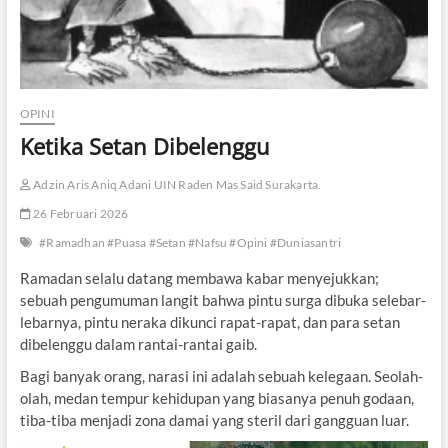
OPINI
Ketika Setan Dibelenggu
Adzin Aris Aniq Adani UIN Raden Mas Said Surakarta.
26 Februari 2026
#Ramadhan #Puasa #Setan #Nafsu #Opini #Duniasantri
Ramadan selalu datang membawa kabar menyejukkan;
sebuah pengumuman langit bahwa pintu surga dibuka selebar-
lebarnya, pintu neraka dikunci rapat-rapat, dan para setan
dibelenggu dalam rantai-rantai gaib.
Bagi banyak orang, narasi ini adalah sebuah kelegaan. Seolah-
olah, medan tempur kehidupan yang biasanya penuh godaan,
tiba-tiba menjadi zona damai yang steril dari gangguan luar.