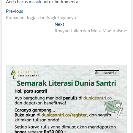
Anda harus
masuk
untuk berkomentar.
N
Previous
P
Ramadan, Jogja, dan Angkringannya
r
a
e
Next
N
v
v
Royyan Julian dan Meta Maduraisme
e
i
x
i
o
t
g
u
p
s
o
a
p
s
s
o
t
i
s
:
t
p
:
o
s