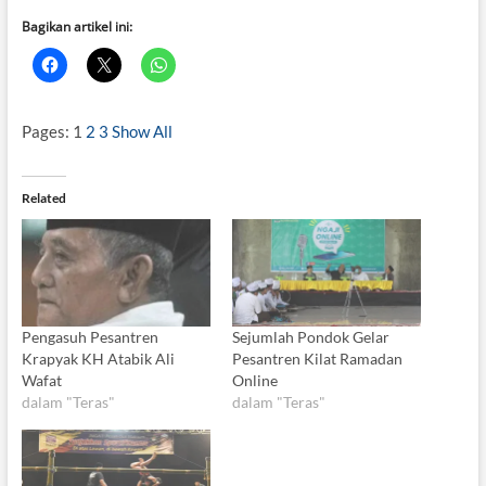
Bagikan artikel ini:
Pages:
1
2
3
Show All
Related
Pengasuh Pesantren
Sejumlah Pondok Gelar
Krapyak KH Atabik Ali
Pesantren Kilat Ramadan
Wafat
Online
dalam "Teras"
dalam "Teras"