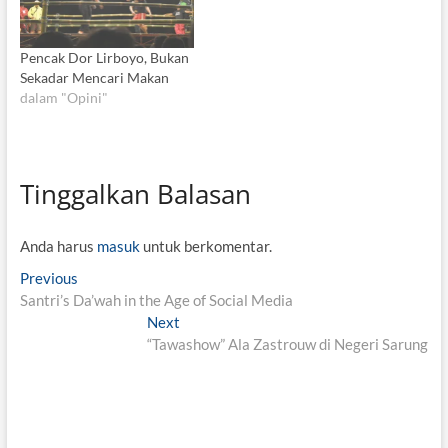
Pencak Dor Lirboyo, Bukan
Sekadar Mencari Makan
dalam "Opini"
Tinggalkan Balasan
Anda harus
masuk
untuk berkomentar.
N
Previous
P
Santri’s Da’wah in the Age of Social Media
r
a
e
Next
N
v
v
“Tawashow” Ala Zastrouw di Negeri Sarung
e
i
x
i
o
t
g
u
p
s
o
a