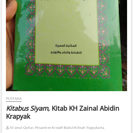
PUSTAKA
Kitabus Siyam
, Kitab KH Zainal Abidin
Krapyak
Ni'amul Qohar, Pesantren Kreatif Baitul Kilmah Yogyakarta.