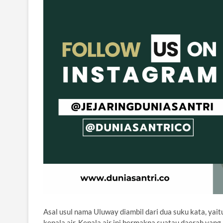
Asal usul nama Uluway diambil dari dua suku kata, yaitu
kepala air. Kepala air ini bermakna suatau daerah yan