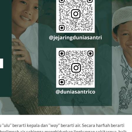
 ‘’
ulu
’’ berarti kepala dan ‘’
way
’’ berarti air. Secara harfiah berarti
g berlimpah air sehingga menghidupkan lingkungan sekitarnya, baik