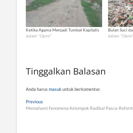
Ketika Agama Menjadi Tumbal Kapitalis
Bulan Suci d
dalam "Opini"
dalam "Opini
Tinggalkan Balasan
Anda harus
masuk
untuk berkomentar.
N
Previous
P
Memahami Fenomena Kelompok Radikal Pasca-Reform
r
a
e
v
v
i
i