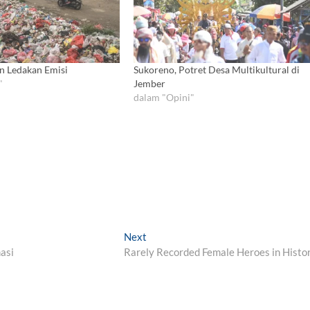
an Ledakan Emisi
Sukoreno, Potret Desa Multikultural di
"
Jember
dalam "Opini"
Next
N
asi
Rarely Recorded Female Heroes in Histo
e
x
t
p