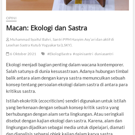
OPINI
Macan: Ekologi dan Sastra
Muhammad Syaiful Bahri, Santri PPM Hasyim Asy’ari dan aktif di
Lesehan Sastra Kutub Yogyakarta (LSKY).
6 Oktober 2021
#EkologiSastra
#opinisantri
duniasantri
Ekologi menjadi bagian penting dalam wacana kontemporer.
Salah satunya di dunia kesusastraan. Adanya hubungan timbal
balik antara alam dengan karya sastra memunculkan sebuah
konsep tentang persoalan ekologi dalam sastra di antara para
kritikus sastra.
Istilah ekokritik (
ecocriticism
) sendiri digunakan untuk istilah
yang berkenaan dengan sebuah konsep kritik sastra yang
berhubungan dengan alam serta lingkungan. Atau seringkali
disebut dengan kajian ekologi dan sastra. Karena, alam dan
lingkungan dijadikan sebagai media untuk dipelajari, diamati
dan dianalisis sebagai objek kajian dalam karya sastra.