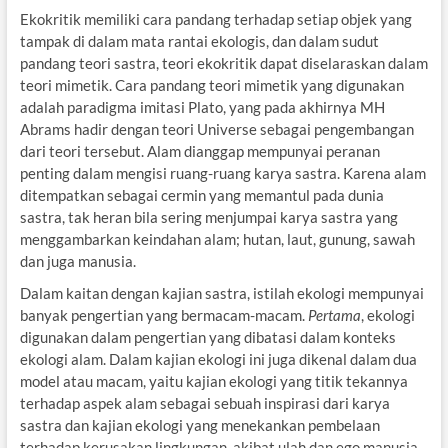
Ekokritik memiliki cara pandang terhadap setiap objek yang
tampak di dalam mata rantai ekologis, dan dalam sudut
pandang teori sastra, teori ekokritik dapat diselaraskan dalam
teori mimetik. Cara pandang teori mimetik yang digunakan
adalah paradigma imitasi Plato, yang pada akhirnya MH
Abrams hadir dengan teori Universe sebagai pengembangan
dari teori tersebut. Alam dianggap mempunyai peranan
penting dalam mengisi ruang-ruang karya sastra. Karena alam
ditempatkan sebagai cermin yang memantul pada dunia
sastra, tak heran bila sering menjumpai karya sastra yang
menggambarkan keindahan alam; hutan, laut, gunung, sawah
dan juga manusia.
Dalam kaitan dengan kajian sastra, istilah ekologi mempunyai
banyak pengertian yang bermacam-macam.
Pertama
, ekologi
digunakan dalam pengertian yang dibatasi dalam konteks
ekologi alam. Dalam kajian ekologi ini juga dikenal dalam dua
model atau macam, yaitu kajian ekologi yang titik tekannya
terhadap aspek alam sebagai sebuah inspirasi dari karya
sastra dan kajian ekologi yang menekankan pembelaan
terhadap kerusakan lingkungan, akibat ulah dan ego manusia.