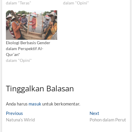
dalam "Teras"
dalam "Opini"
Ekologi Berbasis Gender
dalam Perspektif Al-
Qur’an*
dalam "Opini"
Tinggalkan Balasan
Anda harus
masuk
untuk berkomentar.
N
Previous
P
Next
N
Natuna’s Wirid
r
Pohon dalam Perut
e
a
e
x