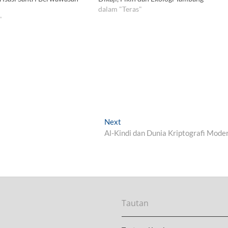
dalam "Teras"
"
Next
N
Al-Kindi dan Dunia Kriptografi Mode
e
x
t
p
o
s
t
Tautan
: