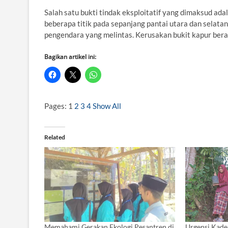
Salah satu bukti tindak eksploitatif yang dimaksud ad
beberapa titik pada sepanjang pantai utara dan selata
pengendara yang melintas. Kerusakan bukit kapur berar
Bagikan artikel ini:
Pages:
1
2
3
4
Show All
Related
Memahami Gerakan Ekologi Pesantren di
Urgensi Kade