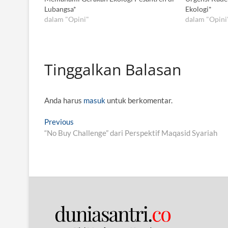
Lubangsa*
Ekologi*
dalam "Opini"
dalam "Opini
Tinggalkan Balasan
Anda harus
masuk
untuk berkomentar.
N
Previous
P
“No Buy Challenge” dari Perspektif Maqasid Syariah
r
a
e
v
v
i
i
o
g
u
s
a
p
s
o