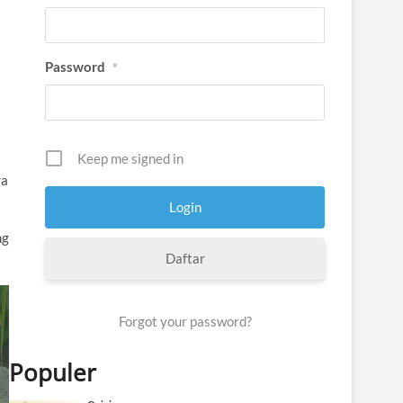
Password
*
Keep me signed in
ra
ng
Daftar
Forgot your password?
Populer