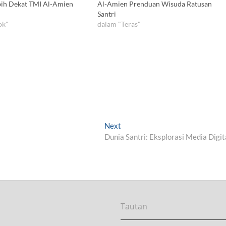
ih Dekat TMI Al-Amien
Al-Amien Prenduan Wisuda Ratusan
Santri
ok"
dalam "Teras"
Next
N
Dunia Santri: Eksplorasi Media Digit
e
x
t
p
o
s
t
Tautan
: