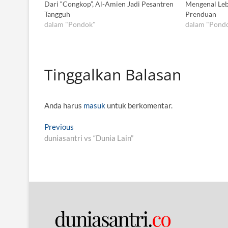
Dari “Congkop”, Al-Amien Jadi Pesantren
Mengenal Leb
Tangguh
Prenduan
dalam "Pondok"
dalam "Pond
Tinggalkan Balasan
Anda harus
masuk
untuk berkomentar.
N
Previous
P
duniasantri vs “Dunia Lain”
r
a
e
v
v
i
i
o
g
u
s
a
p
s
o