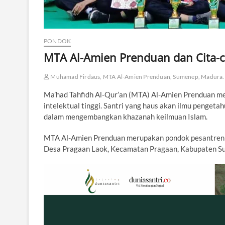
PONDOK
MTA Al-Amien Prenduan dan Cita-c
Muhamad Firdaus, MTA Al-Amien Prenduan, Sumenep, Madura.
Ma’had Tahfidh Al-Qur’an (MTA) Al-Amien Prenduan mem
intelektual tinggi. Santri yang haus akan ilmu penget
dalam mengembangkan khazanah keilmuan Islam.
MTA Al-Amien Prenduan merupakan pondok pesantren ya
Desa Pragaan Laok, Kecamatan Pragaan, Kabupaten S