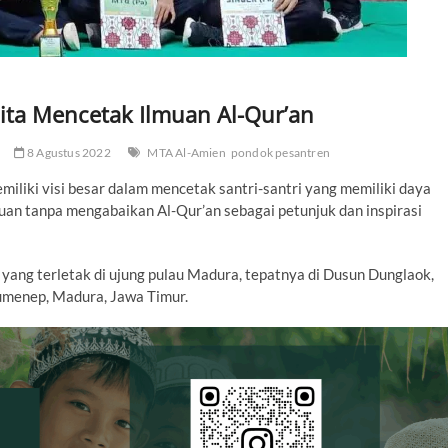
ita Mencetak Ilmuan Al-Qur’an
8 Agustus 2022
MTA Al-Amien
pondok pesantren
iliki visi besar dalam mencetak santri-santri yang memiliki daya
ahuan tanpa mengabaikan Al-Qur’an sebagai petunjuk dan inspirasi
ng terletak di ujung pulau Madura, tepatnya di Dusun Dunglaok,
umenep, Madura, Jawa Timur.